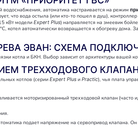
РИТМ «ПРИОРИТЕТ ГВС»
ой водоснабжения, автоматика настраивается на режим
пр
ет, что вода остыла (или кто-то пошел в душ), контролле
 15 кВт модели
Expert Plus
) направляется на змеевик бойле
0°C, котел автоматически возвращается к обогреву дома. З
РЕВА ЭВАН: СХЕМА ПОДКЛЮ
язки котла и БКН. Выбор зависит от архитектуры вашей ко
НИЕМ ТРЕХХОДОВОГО КЛАПАН
альных котлов (серии
Expert Plus
и
Practic
), чья плата упр
.
вливается моторизированный трехходовой клапан (часто и
ния.
втоматика подает напряжение на сервопривод клапана. Он