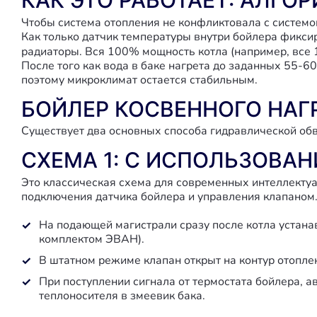
КАК ЭТО РАБОТАЕТ: АЛГО
Чтобы система отопления не конфликтовала с систем
Как только датчик температуры внутри бойлера фиксиру
радиаторы. Вся 100% мощность котла (например, все
После того как вода в баке нагрета до заданных 55-6
поэтому микроклимат остается стабильным.
БОЙЛЕР КОСВЕННОГО НАГ
Существует два основных способа гидравлической обв
СХЕМА 1: С ИСПОЛЬЗОВА
Это классическая схема для современных интеллекту
подключения датчика бойлера и управления клапаном
На подающей магистрали сразу после котла устана
комплектом ЭВАН).
В штатном режиме клапан открыт на контур отопле
При поступлении сигнала от термостата бойлера, а
теплоносителя в змеевик бака.