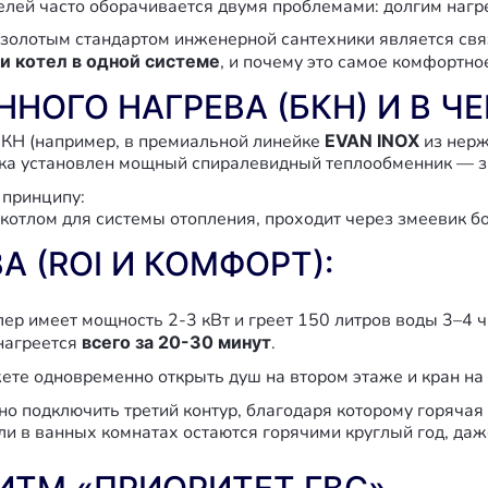
лей часто оборачивается двумя проблемами: долгим нагре
золотым стандартом инженерной сантехники является свя
 и котел в одной системе
, и почему это самое комфортно
НОГО НАГРЕВА (БКН) И В Ч
 БКН (например, в премиальной линейке
EVAN INOX
из нерж
бака установлен мощный спиралевидный теплообменник — з
 принципу:
 котлом для системы отопления, проходит через змеевик бо
 (ROI И КОМФОРТ):
р имеет мощность 2-3 кВт и греет 150 литров воды 3–4 ч
нагреется
всего за 20-30 минут
.
те одновременно открыть душ на втором этаже и кран на к
 подключить третий контур, благодаря которому горячая в
ли в ванных комнатах остаются горячими круглый год, даж