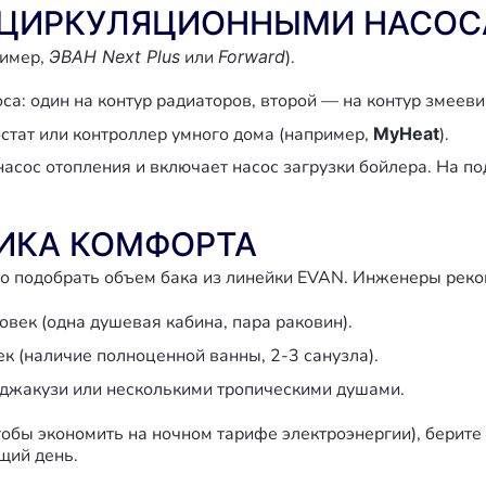
Я ЦИРКУЛЯЦИОННЫМИ НАСО
ример,
ЭВАН Next Plus
или
Forward
).
а: один на контур радиаторов, второй — на контур змееви
стат или контроллер умного дома (например,
MyHeat
).
насос отопления и включает насос загрузки бойлера. На п
ИКА КОМФОРТА
о подобрать объем бака из линейки EVAN. Инженеры рек
овек (одна душевая кабина, пара раковин).
ек (наличие полноценной ванны, 2-3 санузла).
 джакузи или несколькими тропическими душами.
тобы экономить на ночном тарифе электроэнергии), берите
щий день.