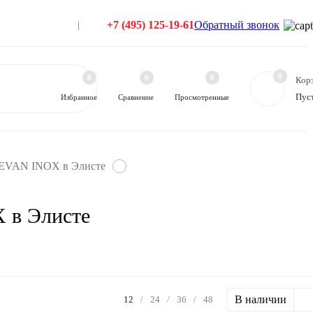
+7 (495) 125-19-61
Обратный звонок
0
0
0
0
Кор
Пус
Избранное
Сравнение
Просмотренные
а EVAN INOX в Элисте
 в Элисте
В наличии
12
/
24
/
36
/
48