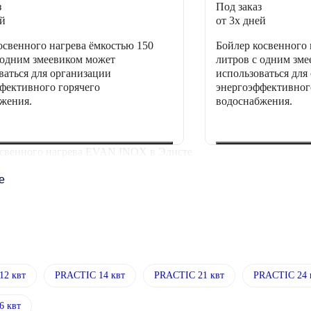
з
Под заказ
ей
от 3х дней
освенного нагрева ёмкостью 150
Бойлер косвенного 
 одним змеевиком может
литров с одним зм
ваться для организации
использоваться для
фективного горячего
энергоэффективног
жения.
водоснабжения.
свенного нагрева EVAN INOX в Элисте
ее
12 квт
PRACTIC 14 квт
PRACTIC 21 квт
PRACTIC 24 
6 квт