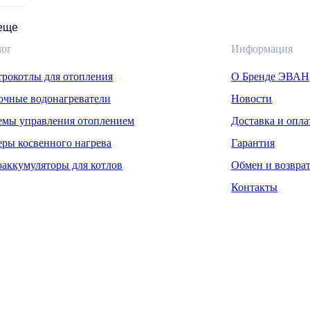
 еще
лог
Информация
трокотлы для отопления
О Бренде ЭВАН
очные водонагреватели
Новости
емы управления отоплением
Доставка и опла
еры косвенного нагрева
Гарантия
оаккумуляторы для котлов
Обмен и возвра
Контакты