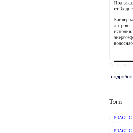
Под зака
от 3х дн
Бойлер к
литров с
использо
энергоэф
водоснаб
Бойлеры ко
подробн
Тэги
PRACTIC 
PRACTIC 