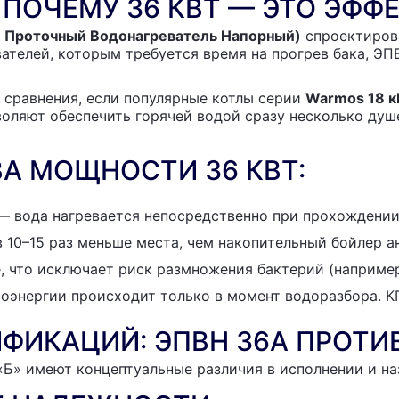
 ПОЧЕМУ 36 КВТ — ЭТО ЭФФ
 Проточный Водонагреватель Напорный)
спроектирова
ателей, которым требуется время на прогрев бака, ЭП
 сравнения, если популярные котлы серии
Warmos 18 к
воляют обеспечить горячей водой сразу несколько ду
А МОЩНОСТИ 36 КВТ:
 вода нагревается непосредственно при прохождени
 10–15 раз меньше места, чем накопительный бойлер а
е, что исключает риск размножения бактерий (например
оэнергии происходит только в момент водоразбора. К
ФИКАЦИЙ: ЭПВН 36А ПРОТИВ
Б» имеют концептуальные различия в исполнении и на