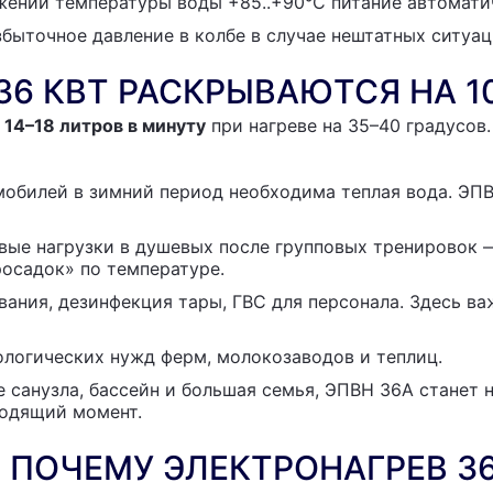
ении температуры воды +85..+90°C питание автоматич
быточное давление в колбе в случае нештатных ситуац
36 КВТ РАСКРЫВАЮТСЯ НА 1
о
14–18 литров в минуту
при нагреве на 35–40 градусов
обилей в зимний период необходима теплая вода. ЭП
ые нагрузки в душевых после групповых тренировок —
росадок» по температуре.
ания, дезинфекция тары, ГВС для персонала. Здесь в
ологических нужд ферм, молокозаводов и теплиц.
е санузла, бассейн и большая семья, ЭПВН 36А станет
ходящий момент.
 ПОЧЕМУ ЭЛЕКТРОНАГРЕВ 36