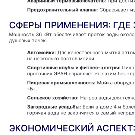
Аварийный термовыключатель:
При достиж
Предохранительный клапан:
Сбрасывает из
СФЕРЫ ПРИМЕНЕНИЯ: ГДЕ 
Мощность 36 кВт обеспечивает проток воды окол
душевых точек.
Автомойки:
Для качественного мытья автом
на несколько постов мойки.
Спортивные клубы и фитнес-центры:
Пиков
проточник ЭВАН справляется с этим без «п
Пищевая промышленность:
Мойка оборудов
«Б».
Сельское хозяйство:
Нагрев воды для техн
Загородные усадьбы:
Если в доме 4 и боле
горячая вода не закончится в самый непод
ЭКОНОМИЧЕСКИЙ АСПЕКТ: