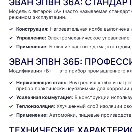
ЭВАН ЭПВН 36А: СТАНДА
Модель с литерой «А» (часто называемая стандар
режимом эксплуатации.
Конструкция:
Нагревательная колба выполнена и
Управление:
Электромеханическое управление, 
Применение:
Большие частные дома, коттеджи,
ЭВАН ЭПВН 36Б: ПРОФЕС
Модификация «Б» — это прибор промышленного кла
Нержавеющая сталь:
Внутренняя колба и нагре
прибор практически неуязвимым для коррозии д
Усиленная коммутация:
В конструкции использу
Теплоизоляция:
Улучшенный слой изоляции сво
Применение:
Автомойки, пищевые производства,
ТЕХНИЧЕСКИЕ ХАРАКТЕРИ