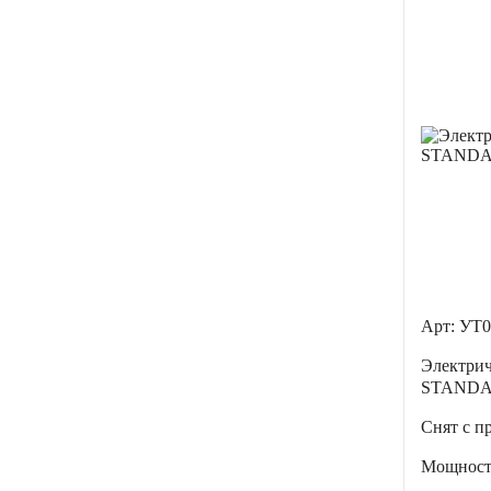
Арт: УТ0
Электри
STANDA
Снят с п
Мощнос