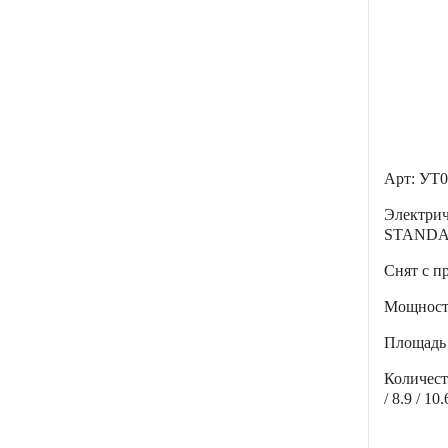
Арт: УТ0
Электри
STANDA
Снят с п
Мощнос
Площадь
Количес
/ 8.9 / 10.