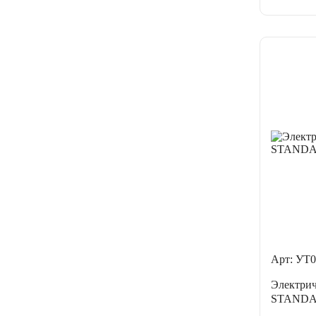
Арт: УТ0
Электри
STANDA