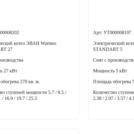
00008202
Арт: УТ000008197
ческий котел ЭВАН Warmos
Электрический ко
RT 27
STANDART 5
роизводства
Снят с производств
ть
27 кВт
Мощность
5 кВт
 обогрева
270 кв. м.
Площадь обогрева
тво ступеней мощности
5.7 / 8.5 /
Количество ступен
1 / 16.9 / 19.7 / 25.3
2.38 / 2.97 / 3.57 / 4.