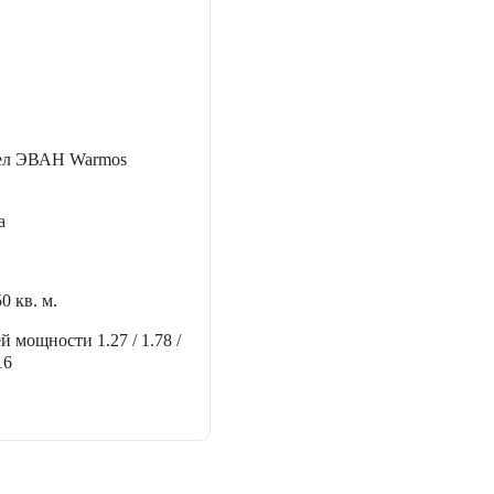
тел ЭВАН Warmos
а
50 кв. м.
ей мощности
1.27 / 1.78 /
16