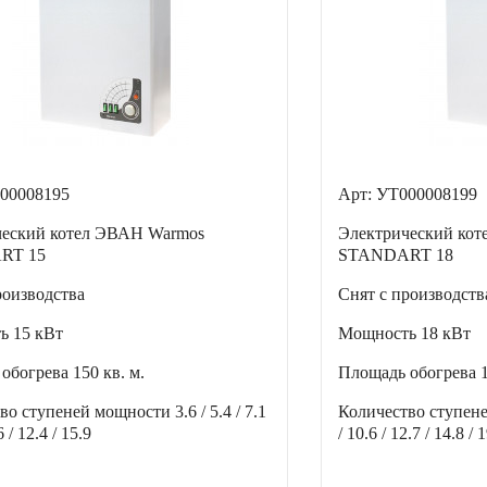
00008195
Арт: УТ000008199
ческий котел ЭВАН Warmos
Электрический ко
RT 15
STANDART 18
роизводства
Снят с производств
ть
15 кВт
Мощность
18 кВт
 обогрева
150 кв. м.
Площадь обогрева
тво ступеней мощности
3.6 / 5.4 / 7.1
Количество ступен
6 / 12.4 / 15.9
/ 10.6 / 12.7 / 14.8 / 