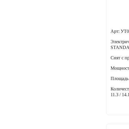
Арт: УТ0
Электри
STANDA
Снят с п
Мощнос
Площадь
Количес
11.3 / 14.