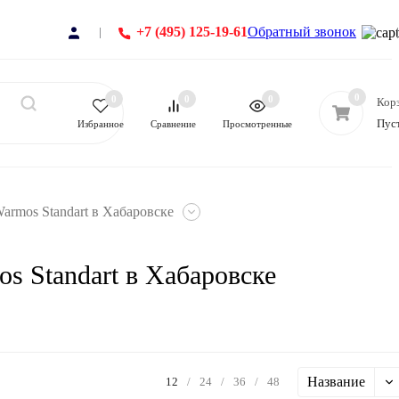
+7 (495) 125-19-61
Обратный звонок
0
0
0
0
Кор
Пус
Избранное
Сравнение
Просмотренные
rmos Standart в Хабаровске
 Standart в Хабаровске
Название
12
/
24
/
36
/
48