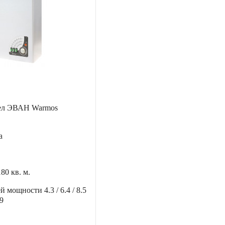
тел ЭВАН Warmos
а
180 кв. м.
ей мощности
4.3 / 6.4 / 8.5
19