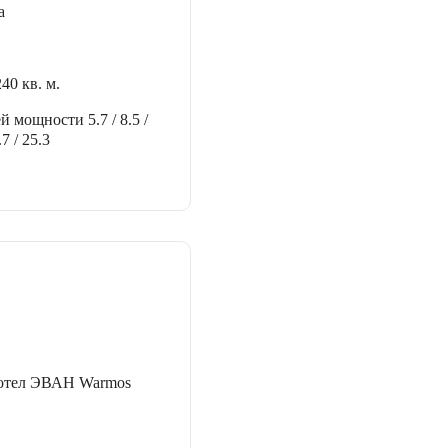
а
240 кв. м.
ей мощности
5.7 / 8.5 /
.7 / 25.3