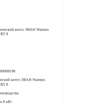
00008198
ческий котел ЭВАН Warmos
RT 8
роизводства
ть
8 кВт