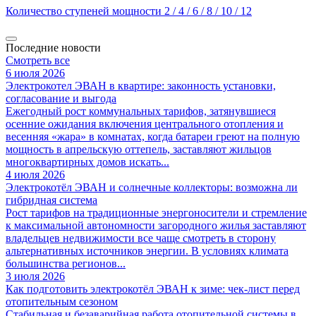
Количество ступеней мощности
2 / 4 / 6 / 8 / 10 / 12
Последние новости
Смотреть все
6 июля 2026
Электрокотел ЭВАН в квартире: законность установки,
согласование и выгода
Ежегодный рост коммунальных тарифов, затянувшиеся
осенние ожидания включения центрального отопления и
весенняя «жара» в комнатах, когда батареи греют на полную
мощность в апрельскую оттепель, заставляют жильцов
многоквартирных домов искать...
4 июля 2026
Электрокотёл ЭВАН и солнечные коллекторы: возможна ли
гибридная система
Рост тарифов на традиционные энергоносители и стремление
к максимальной автономности загородного жилья заставляют
владельцев недвижимости все чаще смотреть в сторону
альтернативных источников энергии. В условиях климата
большинства регионов...
3 июля 2026
Как подготовить электрокотёл ЭВАН к зиме: чек-лист перед
отопительным сезоном
Стабильная и безаварийная работа отопительной системы в