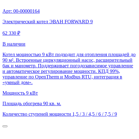
Арт: 00-00000164
Электрический котел ЭВАН FORWARD 9
62 330 ₽
В наличии
Котел мощностью 9 кВт подходит для отопления площадей до
90 м². Встроенные циркуляционный насос, расширительный
бак и манометр. Поддерживает погодозависимое управление
и автоматическое регулирование мощности. КПД 99%,
управление по OpenTherm и Modbus RTU, интеграция в
«умный дом».
Мощность
9 кВт
Площадь обогрева
90 кв. м.
Количество ступеней мощности
1,5 / 3 / 4,5 / 6 / 7,5 / 9