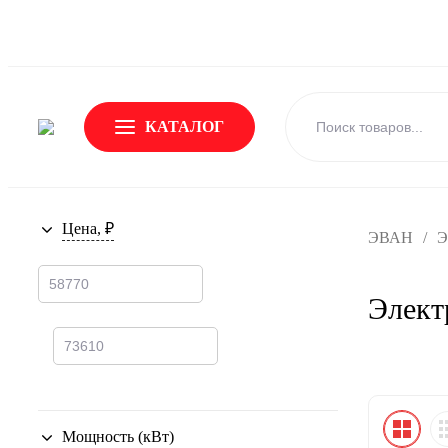
О Бренде
Новости
Доставка и оплата
Обмен и возвр
КАТАЛОГ
Цена, ₽
ЭВАН
/
Э
Элект
Мощность (кВт)