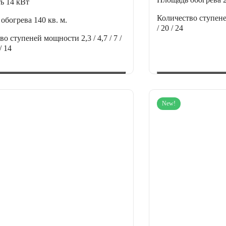
ть
14 кВт
Количество ступен
 обогрева
140 кв. м.
/ 20 / 24
тво ступеней мощности
2,3 / 4,7 / 7 /
/ 14
New!