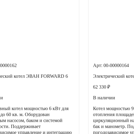
00000162
Арт: 00-00000164
ческий котел ЭВАН FORWARD 6
Электрический ко
62 330 ₽
ии
В наличии
ный котел мощностью 6 кВт для
Котел мощностью 9
 до 60 кв. м. Оборудован
отопления площадей
ым насосом, баком и системой
циркуляционный на
ости. Поддерживает
бак и манометр. П
висимое управление и интеграцию
погодозависимое у