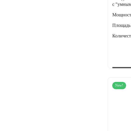
с "умным
Мощнос
Площадь
Количес
New!