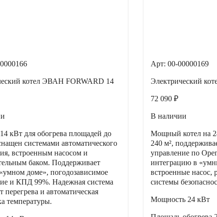
00000166
Арт: 00-00000169
ческий котел ЭВАН FORWARD 14
Электрический ко
72 090 ₽
ии
В наличии
 14 кВт для обогрева площадей до
Мощный котел на 24
оснащен системами автоматического
240 м², поддержива
ия, встроенным насосом и
управление по Ope
ельным баком. Поддерживает
интеграцию в «умн
 «умном доме», погодозависимое
встроенные насос, 
ие и КПД 99%. Надежная система
системы безопаснос
т перегрева и автоматическая
Мощность
24 кВт
а температуры.
Площадь обогрева