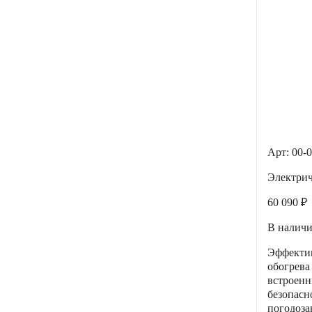
Арт: 00-
Электри
60 090 ₽
В налич
Эффектив
обогрева
встроенн
безопасн
погодоза