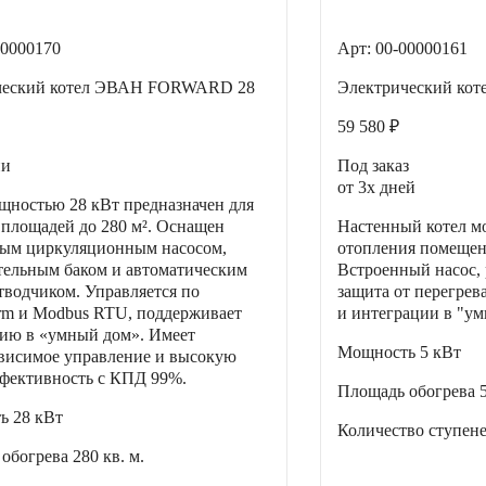
00000170
Арт: 00-00000161
ческий котел ЭВАН FORWARD 28
Электрический ко
59 580 ₽
ии
Под заказ
от 3х дней
щностью 28 кВт предназначен для
 площадей до 280 м². Оснащен
Настенный котел м
ным циркуляционным насосом,
отопления помещени
ельным баком и автоматическим
Встроенный насос,
тводчиком. Управляется по
защита от перегрев
m и Modbus RTU, поддерживает
и интеграции в "у
ию в «умный дом». Имеет
Мощность
5 кВт
висимое управление и высокую
фективность с КПД 99%.
Площадь обогрева
ть
28 кВт
Количество ступен
 обогрева
280 кв. м.