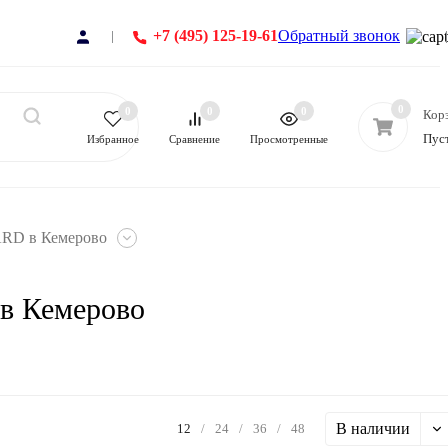
+7 (495) 125-19-61
Обратный звонок
0
0
0
0
Кор
Пус
Избранное
Сравнение
Просмотренные
RD в Кемерово
в Кемерово
В наличии
12
/
24
/
36
/
48