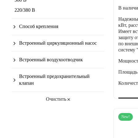
В налич
220/380 В
Надежны
кВт, расс
Способ крепления
Имеет вс
защиту о
Встроенный циркуляционный насос
по внешн
систему 
Встроенный воздухоотводчик
Мощнос
Площадь
Встроенный предохранительный
Количес
клапан
Очистить
New!