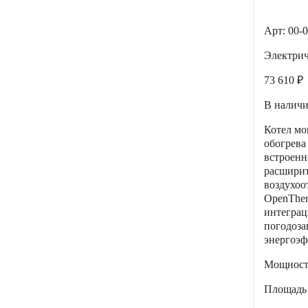
Арт: 00-
Электри
73 610 ₽
В налич
Котел мо
обогрева
встроен
расширит
воздухоо
OpenTher
интеграц
погодоза
энергоэф
Мощнос
Площадь