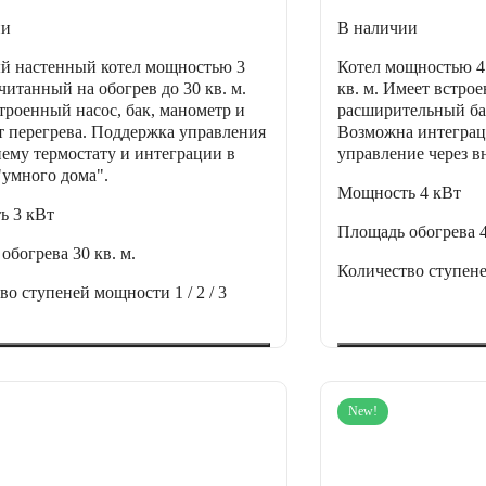
ии
В наличии
й настенный котел мощностью 3
Котел мощностью 4 
читанный на обогрев до 30 кв. м.
кв. м. Имеет встро
троенный насос, бак, манометр и
расширительный ба
т перегрева. Поддержка управления
Возможна интеграц
ему термостату и интеграции в
управление через в
"умного дома".
Мощность
4 кВт
ть
3 кВт
Площадь обогрева
 обогрева
30 кв. м.
Количество ступен
тво ступеней мощности
1 / 2 / 3
New!