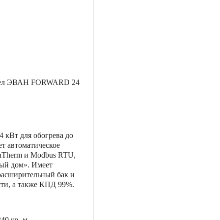
тел ЭВАН FORWARD 24
 кВт для обогрева до
ет автоматическое
nTherm и Modbus RTU,
ый дом». Имеет
расширительный бак и
ти, а также КПД 99%.
240 кв. м.