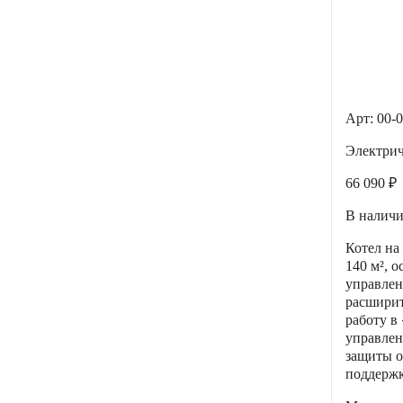
Арт: 00-
Электри
66 090 ₽
В налич
Котел на
140 м², 
управлен
расширит
работу в
управлен
защиты о
поддержк