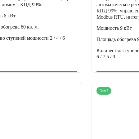
 домом". КПД 99%.
автоматическое ре
КПД 99%, управлен
ть
6 кВт
Modbus RTU, интег
 обогрева
60 кв. м.
Мощность
9 кВт
тво ступеней мощности
2 / 4 / 6
Площадь обогрева
Количество ступен
6 / 7,5 / 9
New!