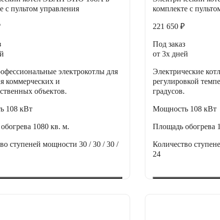
е с пультом управления
комплекте с пульто
₽
221 650 ₽
з
Под заказ
ей
от 3х дней
офессиональные электрокотлы для
Электрические кот
я коммерческих и
регулировкой темпе
ственных объектов.
градусов.
ть
108 кВт
Мощность
108 кВт
 обогрева
1080 кв. м.
Площадь обогрева
тво ступеней мощности
30 / 30 / 30 /
Количество ступен
24