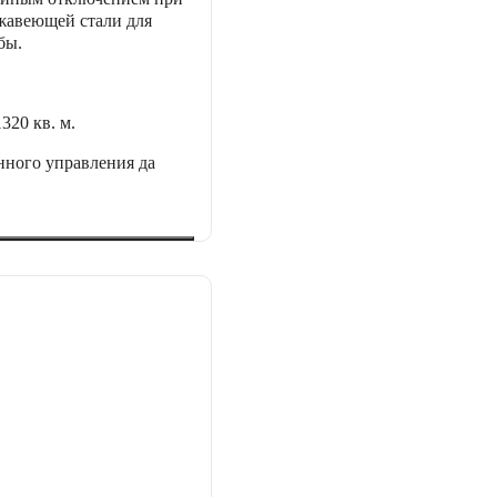
жавеющей стали для
бы.
1320 кв. м.
нного управления
да