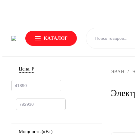
О Бренде
Новости
Доставка и оплата
Обмен и возвр
КАТАЛОГ
Цена, ₽
ЭВАН
/
Э
Элек
Мощность (кВт)