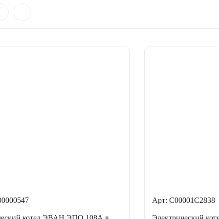
00000547
Арт: С00001С2838
ческий котел ЭВАН ЭПО 108А в
Электрический ко