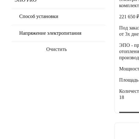
комплект
Способ установки
221 650 
Под зака
Напряжение электропитания
от 3х дн
ЭПО - пр
Очистить
отоплени
производ
Мощнос
Площадь
Количес
18