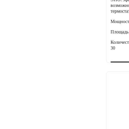
возможн
термоста
Мощнос
Площадь
Количес
30