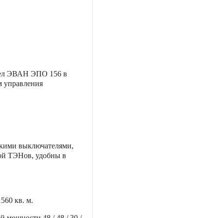
тел ЭВАН ЭПО 156 в
м управления
кими выключателями,
ой ТЭНов, удобны в
1560 кв. м.
ей мощности
48 / 48 / 30 /