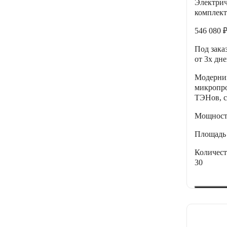
Электри
комплект
546 080 
Под зака
от 3х дн
Модерни
микропро
ТЭНов, с
Мощнос
Площадь
Количес
30