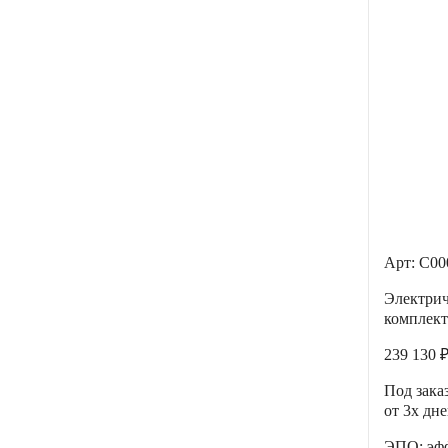
Арт: С0
Электри
комплект
239 130 
Под зака
от 3х дн
ЭПО: эфф