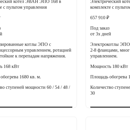
ческий котел ЭВАН ЭПО 168 в
Электрический ко
е с пультом управления
комплекте с пульто
₽
657 910 ₽
з
Под заказ
ей
от 3х дней
зированные котлы ЭПО с
Электрокотлы ЭПО 
цессорным управлением, ротацией
2-8 фланцами, мно
тойкие к перепадам напряжения.
управлением.
ть
168 кВт
Мощность
180 кВт
 обогрева
1680 кв. м.
Площадь обогрева
тво ступеней мощности
60 / 54 / 48 /
Количество ступен
30