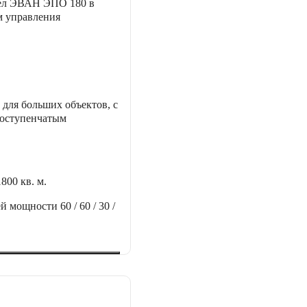
тел ЭВАН ЭПО 180 в
м управления
для больших объектов, с
гоступенчатым
1800 кв. м.
ей мощности
60 / 60 / 30 /