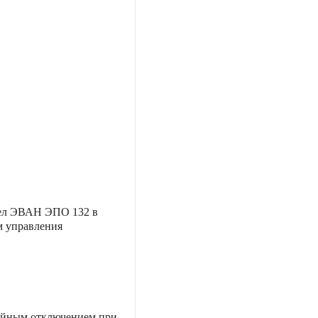
тел ЭВАН ЭПО 132 в
м управления
ийным отключением при