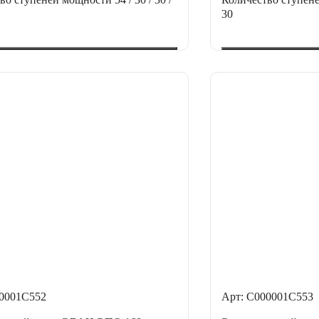
30
00001С552
Арт: С000001С553