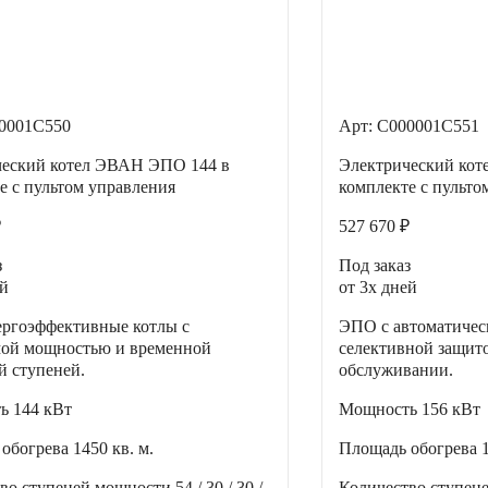
00001С550
Арт: С000001С551
ческий котел ЭВАН ЭПО 144 в
Электрический ко
е с пультом управления
комплекте с пульто
₽
527 670 ₽
з
Под заказ
ей
от 3х дней
ргоэффективные котлы с
ЭПО с автоматичес
мой мощностью и временной
селективной защит
й ступеней.
обслуживании.
ть
144 кВт
Мощность
156 кВт
 обогрева
1450 кв. м.
Площадь обогрева
тво ступеней мощности
54 / 30 / 30 /
Количество ступен