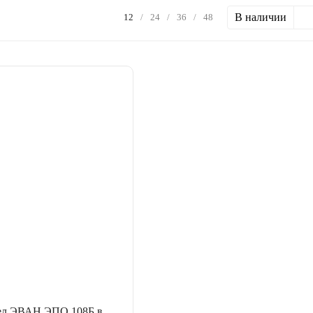
В наличии
12
/
24
/
36
/
48
тел ЭВАН ЭПО 108Б в