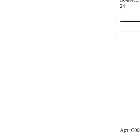
24
Арт: С0