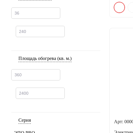
Площадь обогрева (кв. м.)
Серия
Арт: 000
Электри
ЭПО PRO