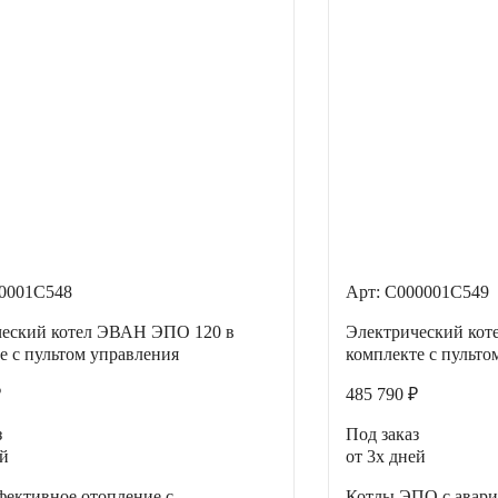
00001С548
Арт: С000001С549
ческий котел ЭВАН ЭПО 120 в
Электрический ко
е с пультом управления
комплекте с пульто
₽
485 790 ₽
з
Под заказ
ей
от 3х дней
ективное отопление с
Котлы ЭПО с авар