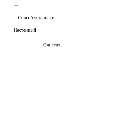
ЭВАН В1
600
44 230 ₽
750
Способ установки
В налич
Настенный
Проточны
регулиро
Очистить
гарантие
Мощнос
Производ
Напряже