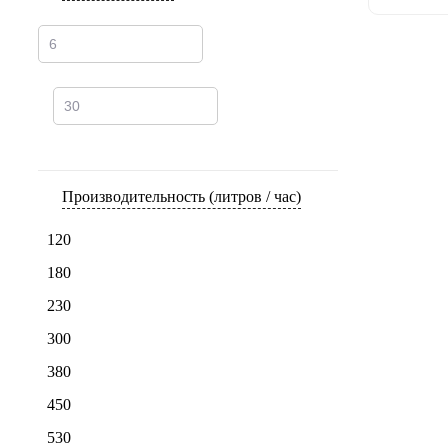
Производительность (литров / час)
120
180
230
300
380
450
Арт: 621
530
Электрич