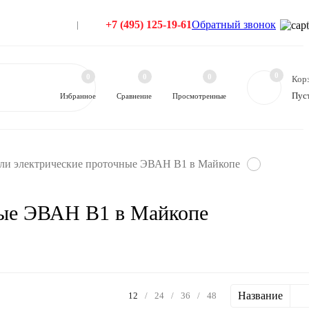
+7 (495) 125-19-61
Обратный звонок
0
0
0
0
Кор
Пус
Избранное
Сравнение
Просмотренные
ли электрические проточные ЭВАН В1 в Майкопе
ные ЭВАН В1 в Майкопе
Название
12
/
24
/
36
/
48