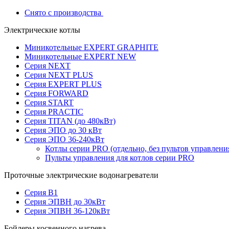
Снято с производства
Электрические котлы
Миникотельные EXPERT GRAPHITE
Миникотельные EXPERT NEW
Серия NEXT
Серия NEXT PLUS
Серия EXPERT PLUS
Серия FORWARD
Серия START
Серия PRACTIC
Серия TITAN (до 480кВт)
Серия ЭПО до 30 кВт
Серия ЭПО 36-240кВт
Котлы серии PRO (отдельно, без пультов управлени
Пульты управления для котлов серии PRO
Проточные электрические водонагреватели
Серия В1
Серия ЭПВН до 30кВт
Серия ЭПВН 36-120кВт
Бойлеры косвенного нагрева