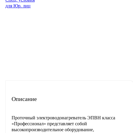
для Юр. лиц
Описание
Характеристики
Отзывы
Материалы для скачиван
Часто задаваемые вопросы
Описание
Проточный электроводонагреватель ЭПВН класса
«Профессионал»
представляет собой
высокопроизводительное оборудование,