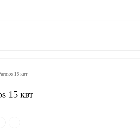
ат
Гарантия
Контакты
armos 15 квт
s 15 квт