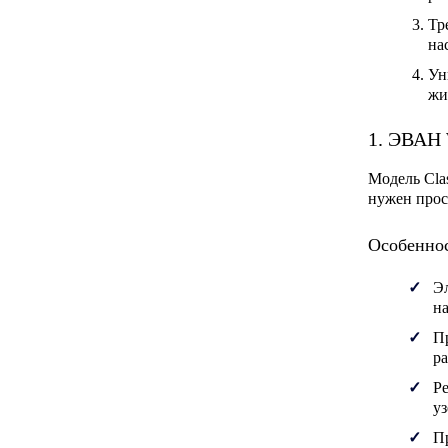
Тр
на
Ун
жи
1. ЭВАН 
Модель
Cla
нужен прос
Особеннос
Э
на
П
ра
Р
уз
П