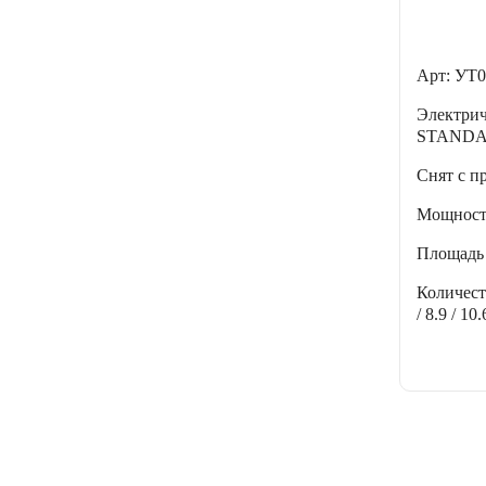
Арт: УТ0
Электри
STANDA
Снят с п
Мощнос
Площадь
Количес
/ 8.9 / 10.