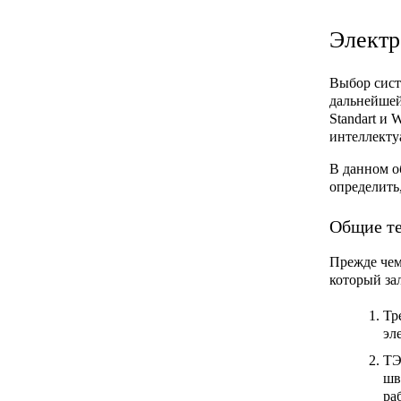
Электр
Выбор сист
дальнейшей
Standart
и
W
интеллекту
В данном о
определить
Общие те
Прежде чем
который за
Тр
эл
ТЭ
шв
ра