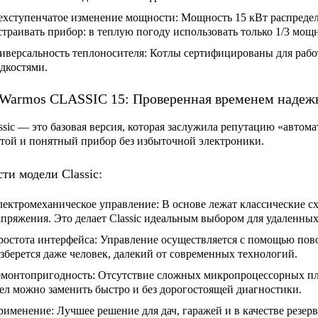
ехступенчатое изменение мощности:
Мощность 15 кВт распределяе
страивать прибор: в теплую погоду использовать только 1/3 мощн
иверсальность теплоносителя:
Котлы сертифицированы для работ
дкостями.
Warmos CLASSIC 15: Проверенная временем надеж
ssic
— это базовая версия, которая заслужила репутацию «автома
той и понятный прибор без избыточной электроники.
ти модели Classic:
лектромеханическое управление:
В основе лежат классические с
пряжения. Это делает Classic идеальным выбором для удаленных 
ростота интерфейса:
Управление осуществляется с помощью пово
зберется даже человек, далекий от современных технологий.
емонтопригодность:
Отсутствие сложных микропроцессорных пл
ел можно заменить быстро и без дорогостоящей диагностики.
рименение:
Лучшее решение для дач, гаражей и в качестве резерв