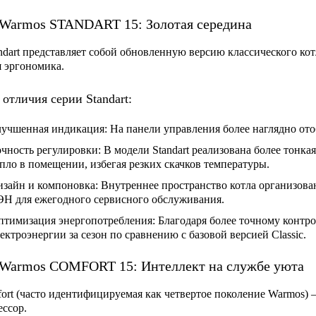
Warmos STANDART 15: Золотая середина
ndart
представляет собой обновленную версию классического кот
 эргономика.
отличия серии Standart:
лучшенная индикация:
На панели управления более наглядно от
очность регулировки:
В модели Standart реализована более тонка
пло в помещении, избегая резких скачков температуры.
изайн и компоновка:
Внутреннее пространство котла организован
ЭН для ежегодного сервисного обслуживания.
птимизация энергопотребления:
Благодаря более точному контрол
ектроэнергии за сезон по сравнению с базовой версией Classic.
 Warmos COMFORT 15: Интеллект на службе уюта
ort
(часто идентифицируемая как четвертое поколение Warmos) 
ссор.