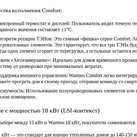
тва исполнения Comfort:
лектронный термостат и дисплей:
Пользователь видит точную те
данного значения составляет ±1°C.
лгоритм ротации ТЭНов:
Это главная «фишка» серии Comfort. А
гревательных элементов. Это гарантирует, что все три ТЭНа бу
гда один элемент сгорает от перегрузки, а остальные остаются 
ежим «Антизамерзание»:
Идеально для домов временного прожив
стему от разморозки при минимальных затратах.
оддержка внешнего управления:
Warmos Comfort легко интегрир
жете прогреть дом к своему приезду, отправив команду со смарт
есшумность:
Использование полупроводниковых элементов или со
илом помещении.
е с мощностью 18 кВт (LSI-контекст)
выборе между 15 кВт и
Warmos 18 кВт
, покупатели сомневаются.
5 кВт
— это стандарт для хорошо утепленных домов до 140-150 м