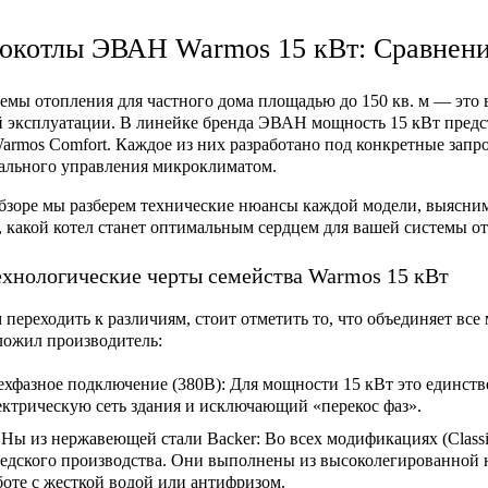
окотлы ЭВАН Warmos 15 кВт: Сравнение 
емы отопления для частного дома площадью до 150 кв. м — это 
 эксплуатации. В линейке бренда ЭВАН мощность 15 кВт пред
armos Comfort
. Каждое из них разработано под конкретные зап
ального управления микроклиматом.
бзоре мы разберем технические нюансы каждой модели, выясним
, какой котел станет оптимальным сердцем для вашей системы о
хнологические черты семейства Warmos 15 кВт
 переходить к различиям, стоит отметить то, что объединяет вс
ложил производитель:
ехфазное подключение (380В):
Для мощности 15 кВт это единств
ектрическую сеть здания и исключающий «перекос фаз».
Ны из нержавеющей стали Backer:
Во всех модификациях (Classi
едского производства. Они выполнены из высоколегированной н
боте с жесткой водой или антифризом.