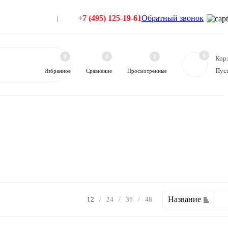
+7 (495) 125-19-61
Обратный звонок
0
0
0
0
Кор
Пус
Избранное
Сравнение
Просмотренные
Название
12
/
24
/
36
/
48