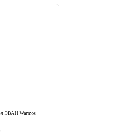
тел ЭВАН Warmos
а