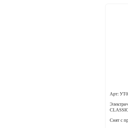
Арт: УТ0
Электри
CLASSIC
Снят с п