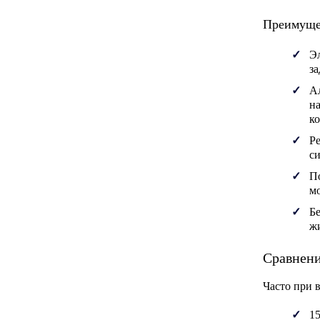
Преимущес
Э
за
А
на
ко
Р
си
П
мо
Б
ж
Сравнени
Часто при 
1