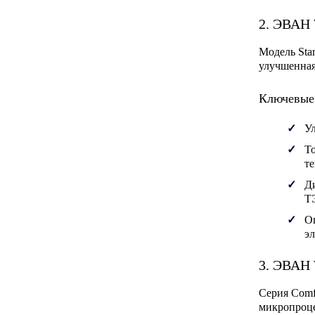
2. ЭВАН 
Модель
Sta
улучшенная
Ключевые 
У
Т
те
Д
Т
О
эл
3. ЭВАН
Серия
Comf
микропроце