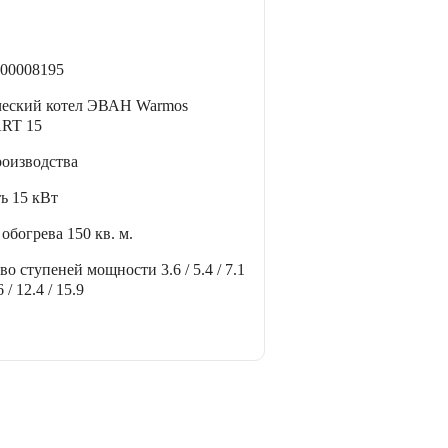
00008195
ческий котел ЭВАН Warmos
RT 15
роизводства
ть
15 кВт
 обогрева
150 кв. м.
тво ступеней мощности
3.6 / 5.4 / 7.1
6 / 12.4 / 15.9