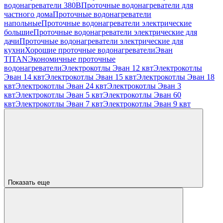
водонагреватели 380В
Проточные водонагреватели для
частного дома
Проточные водонагреватели
напольные
Проточные водонагреватели электрические
большие
Проточные водонагреватели электрические для
дачи
Проточные водонагреватели электрические для
кухни
Хорошие проточные водонагреватели
Эван
TITAN
Экономичные проточные
водонагреватели
Электрокотлы Эван 12 квт
Электрокотлы
Эван 14 квт
Электрокотлы Эван 15 квт
Электрокотлы Эван 18
квт
Электрокотлы Эван 24 квт
Электрокотлы Эван 3
квт
Электрокотлы Эван 5 квт
Электрокотлы Эван 60
квт
Электрокотлы Эван 7 квт
Электрокотлы Эван 9 квт
Показать еще