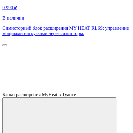
9 990 ₽
В наличии
Симисторный блок расширения MY HEAT RL6S: управление
мощными нагрузками через симисторы.
Блоки расширения MyHeat в Туапсе