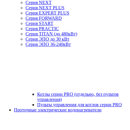
Серия NEXT
Серия NEXT PLUS
Серия EXPERT PLUS
Серия FORWARD
Серия START
Серия PRACTIC
Серия TITAN (до 480кВт)
Серия ЭПО до 30 кВт
Серия ЭПО 36-240кВт
Котлы серии PRO (отдельно, без пультов
управления)
Пульты управления для котлов серии PRO
Проточные электрические водонагреватели