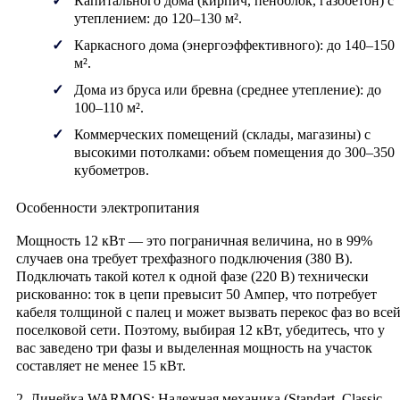
Капитального дома (кирпич, пеноблок, газобетон) с
утеплением:
до 120–130 м².
Каркасного дома (энергоэффективного):
до 140–150
м².
Дома из бруса или бревна (среднее утепление):
до
100–110 м².
Коммерческих помещений (склады, магазины) с
высокими потолками:
объем помещения до 300–350
кубометров.
Особенности электропитания
Мощность 12 кВт — это пограничная величина, но в 99%
случаев она требует
трехфазного подключения (380 В)
.
Подключать такой котел к одной фазе (220 В) технически
рискованно: ток в цепи превысит 50 Ампер, что потребует
кабеля толщиной с палец и может вызвать перекос фаз во все
поселковой сети. Поэтому, выбирая 12 кВт, убедитесь, что у
вас заведено три фазы и выделенная мощность на участок
составляет не менее 15 кВт.
2. Линейка WARMOS: Надежная механика (Standart, Classic,