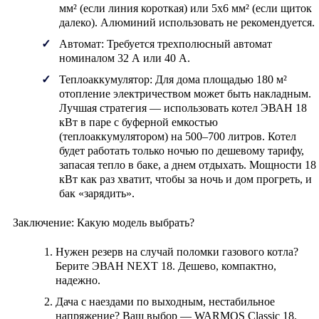
мм²
(если линия короткая) или
5х6 мм²
(если щиток
далеко). Алюминий использовать не рекомендуется.
Автомат:
Требуется трехполюсный автомат
номиналом
32 А
или
40 А
.
Теплоаккумулятор:
Для дома площадью 180 м²
отопление электричеством может быть накладным.
Лучшая стратегия — использовать котел ЭВАН 18
кВт в паре с буферной емкостью
(теплоаккумулятором) на 500–700 литров. Котел
будет работать только ночью по дешевому тарифу,
запасая тепло в баке, а днем отдыхать. Мощности 18
кВт как раз хватит, чтобы за ночь и дом прогреть, и
бак «зарядить».
Заключение: Какую модель выбрать?
Нужен резерв
на случай поломки газового котла?
Берите
ЭВАН NEXT 18
. Дешево, компактно,
надежно.
Дача с наездами по выходным
, нестабильное
напряжение? Ваш выбор —
WARMOS Classic 18
.