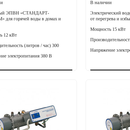
ии
В наличии
ный ЭПВН «СТАНДАРТ-
Электрический водо
 для горячей воды в домах и
от перегрева и изб
.
Мощность
15 кВт
ть
12 кВт
Производительность
ительность (литров / час)
300
Напряжение элект
ние электропитания
380 В