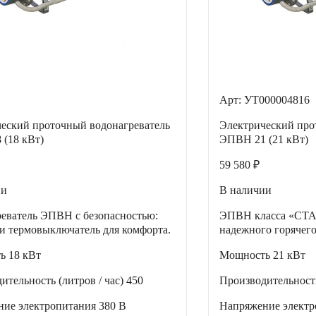
Арт: УТ000004816
еский проточный водонагреватель
Электрический про
(18 кВт)
ЭПВН 21 (21 кВт)
59 580 ₽
ии
В наличии
еватель ЭПВН с безопасностью:
ЭПВН класса «С
и термовыключатель для комфорта.
надежного горячег
ть
18 кВт
Мощность
21 кВт
ительность (литров / час)
450
Производительность
ние электропитания
380 В
Напряжение элект