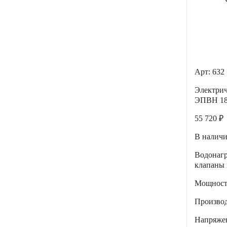
Арт: 632
Электрич
ЭПВН 18 
55 720 ₽
В налич
Водонагр
клапаны 
Мощнос
Производ
Напряже