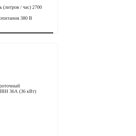
 (литров / час)
2700
ропитания
380 В