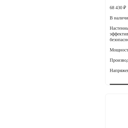
68 430 ₽
В налич
Настенн
эффектив
безопасн
Мощнос
Производ
Напряже