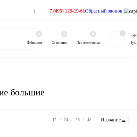
+7 (495) 125-19-61
Обратный звонок
0
0
0
0
Кор
Пус
Избранное
Сравнение
Просмотренные
кие большие
Название
12
/
24
/
36
/
48