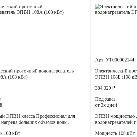
Арт: УТ000002144
еский проточный водонагреватель
Электрический про
8А (108 кВт)
ЭПВН 108Б (108 кВ
₽
384 320 ₽
з
Под заказ
ей
от 3х дней
ый ЭПВН класса Профессионал для
ЭПВН мощностью до
 нагрева больших объемов воды.
водонагревателей п
ть
108 кВт
Мощность
108 кВт