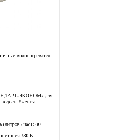
точный водонагреватель
ТАНДАРТ-ЭКОНОМ» для
о водоснабжения.
 (литров / час)
530
ропитания
380 В