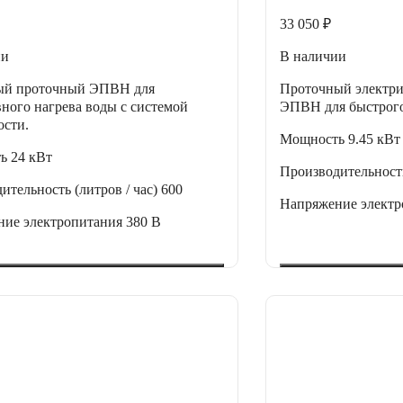
33 050 ₽
ии
В наличии
ый проточный ЭПВН для
Проточный электри
ного нагрева воды с системой
ЭПВН для быстрого
ости.
Мощность
9.45 кВт
ть
24 кВт
Производительность
ительность (литров / час)
600
Напряжение элект
ние электропитания
380 В