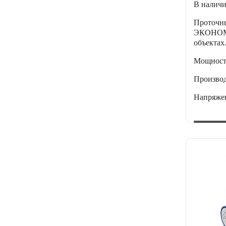
В налич
Проточ
ЭКОНОМ»
объектах
Мощнос
Производ
Напряже