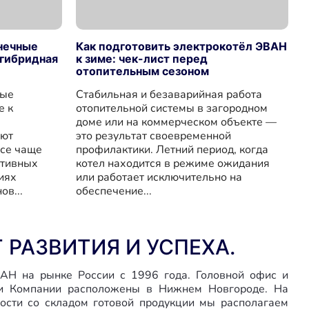
нечные
Как подготовить электрокотёл ЭВАН
 гибридная
к зиме: чек-лист перед
отопительным сезоном
ные
Стабильная и безаварийная работа
е к
отопительной системы в загородном
доме или на коммерческом объекте —
яют
это результат своевременной
се чаще
профилактики. Летний период, когда
ативных
котел находится в режиме ожидания
иях
или работает исключительно на
ов...
обеспечение...
Т РАЗВИТИЯ И УСПЕХА.
АН на рынке России с 1996 года. Головной офис и
и Компании расположены в Нижнем Новгороде. На
ости со складом готовой продукции мы располагаем