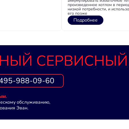
аккумулировать избыточное теп
произведенное котлом в перио
низкой потребности, и использ
его позже
Подробнее
НЫЙ СЕРВИСНЫЙ
495-988-09-60
ым.
ческому обслуживанию,
ования Эван.