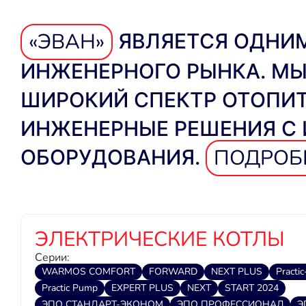
«ЭВАН»
ЯВЛЯЕТСЯ ОДНИМ
ИНЖЕНЕРНОГО РЫНКА. М
ШИРОКИЙ СПЕКТР ОТОПИТ
ИНЖЕНЕРНЫЕ РЕШЕНИЯ С
ПОДРОБН
ОБОРУДОВАНИЯ.
ЭЛЕКТРИЧЕСКИЕ КОТЛЫ
Серии:
WARMOS COMFORT
FORWARD
NEXT PLUS
Practi
Practic Pump
EXPERT PLUS
NEXT
START 2024
ЭПО СТАНДАРТ-ЭКОНОМ
ЭПО ПРОФЕССИОНАЛ
Э