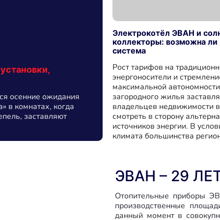
Электрокотёл ЭВАН и сол
коллекторы: возможна ли
система
Рост тарифов на традицион
 установки,
энергоносители и стремлени
максимальной автономности
ся осенние ожидания
загородного жилья заставл
» в комнатах, когда
владельцев недвижимости в
епель, заставляют
смотреть в сторону альтерн
источников энергии. В услов
климата большинства регион
ЭВАН – 29 ЛЕ
Отопительные приборы ЭВ
производственные площад
данный момент в совокупн