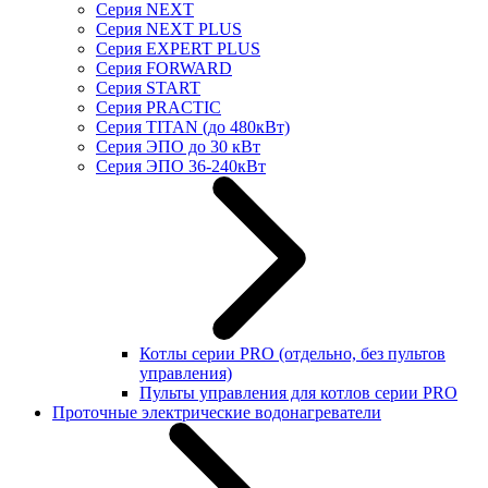
Серия NEXT
Серия NEXT PLUS
Серия EXPERT PLUS
Серия FORWARD
Серия START
Серия PRACTIC
Серия TITAN (до 480кВт)
Серия ЭПО до 30 кВт
Серия ЭПО 36-240кВт
Котлы серии PRO (отдельно, без пультов
управления)
Пульты управления для котлов серии PRO
Проточные электрические водонагреватели