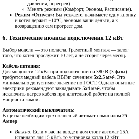
давления, перегрев).
Менять режимы (Комфорт, Эконом, Расписание).
Режим «Отпуск»:
Вы уезжаете, нажимаете одну кнопку,
и котел держит +10°C, экономя ваши деньги, а к
возвращению сам прогреет дом.
6. Технические нюансы подключения 12 кВт
Выбор модели — это полдела. Грамотный монтаж — залог
того, что котел прослужит 10 лет, а не сгорит через месяц.
Кабель питания:
Для мощности 12 кВт при подключении на 380 В (3 фазы)
требуется медный кабель ВВГнг сечением
5х2.5 мм²
. Это
минимально допустимое значение по ГОСТ. Однако опытные
электрики рекомендуют закладывать
5х4 мм²
, чтобы
исключить нагрев кабеля при длительной работе на полной
мощности зимой.
Автоматический выключатель:
В щитке необходим трехполюсный автомат номиналом
25
Ампер
.
Важно:
Если у вас на вводе в дом стоит автомат 25А
(стандарт для 15 кВт), то установка котла 12 кВт