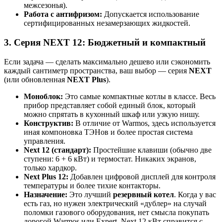
межсезонья).
Работа с антифризом:
Допускается использование
сертифицированных незамерзающих жидкостей.
3. Серия NEXT 12: Бюджетный и компактный
Если задача — сделать максимально дешево или сэкономить
каждый сантиметр пространства, ваш выбор — серия
NEXT
(или обновленная
NEXT Plus
).
Моноблок:
Это самые компактные котлы в классе. Весь
прибор представляет собой единый блок, который
можно спрятать в кухонный шкаф или узкую нишу.
Конструктив:
В отличие от Warmos, здесь используется
иная компоновка ТЭНов и более простая система
управления.
Next 12 (стандарт):
Простейшие клавиши (обычно две
ступени: 6 + 6 кВт) и термостат. Никаких экранов,
только хардкор.
Next Plus 12:
Добавлен цифровой дисплей для контроля
температуры и более тихие контакторы.
Назначение:
Это лучший
резервный котел
. Когда у вас
есть газ, но нужен электрический «дублер» на случай
поломки газового оборудования, нет смысла покупать
дорогой Warmos или Expert. Next 12 кВт справится с