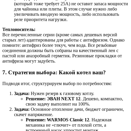
(который тоже требует 25А) не оставит запаса мощности
для чайника или плиты. В этом случае нужно либо
увеличивать вводную мощность, либо использовать
реле приоритета нагрузки.
Теплоноситель:
Все перечисленные серии (кроме самых дешевых версий
старых лет) адаптированы для работы с антифризом. Однако
помните: антифриз более текуч, чем вода. Все резьбовые
соединения должны быть собраны на качественный лен с
пастой или анаэробный герметик. Резиновые прокладки от
антифриза могут задубеть.
7. Стратегия выбора: Какой котел ваш?
Подводя итог, структурируем выбор по потребностям:
Задача:
Нужен резерв к газовому котлу.
Решение:
ЭВАН NEXT 12
. Дешево, компактно,
свою задачу выполнит на 100%.
Задача:
Основное отопление дачи, бюджет ограничен,
скачет напряжение.
Решение:
WARMOS Classic 12
. Надежная
механика не «глючит» от плохой сети, а
встроенный насос упростит монтаж.