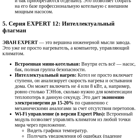
и бак приобретаются отдельно). Это позволяет собрать
на его базе профессиональную котельную с внешним
мощным насосом.
5. Серия EXPERT 12: Интеллектуальный
флагман
ЭВАН EXPERT
— это вершина инженерной мысли завода.
Это уже не просто нагреватель, а компьютер, управляющий
климатом.
Встроенная мини-котельная:
Внутри есть всё — насос,
бак, полная группа безопасности.
Интеллектуальный нагрев:
Котел не просто включает
ступени, он анализирует скорость нагрева и остывания
дома. Он может включить не 4 или 8 кВт, а, например,
ровно столько ТЭНов, сколько нужно для компенсации
теплопотерь в данную секунду. Это дает
экономию
электроэнергии до 15-20%
по сравнению с
механическими аналогами за счет отсутствия перетопов.
Wi-Fi управление (в версии Expert Plus):
Встроенный
модуль позволяет управлять климатом из любой точки
мира через приложение.
Видеть графики температур.
Получать уведомления об ошибках (падение