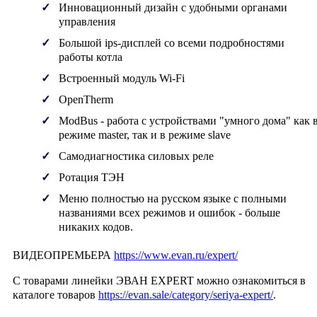
Инновационный дизайн с удобными органами
управления
Большой ips-дисплей со всеми подробностями
работы котла
Встроенный модуль Wi-Fi
OpenTherm
ModBus - работа с устройствами "умного дома" как 
режиме master, так и в режиме slave
Самодиагностика силовых реле
Ротация ТЭН
Меню полностью на русском языке с полными
названиями всех режимов и ошибок - больше
никаких кодов.
ВИДЕОПРЕМЬЕРА
https://www.evan.ru/expert/
С товарами линейки
ЭВАН EXPERT
можно ознакомиться в
каталоге товаров
https://evan.sale/category/seriya-expert/
.