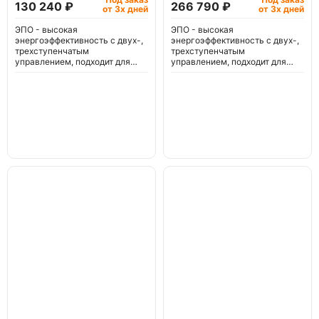
130 240 ₽
266 790 ₽
от 3х дней
от 3х дней
ЭПО - высокая
ЭПО - высокая
энергоэффективность с двух-,
энергоэффективность с двух-,
трехступенчатым
трехступенчатым
управлением, подходит для
управлением, подходит для
'теплого пола'.
'теплого пола'.