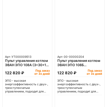
Арт: УТ000009513
Арт: 00-00000204
Пульт управления котлом
Пульт управления котлом
ЭВАН ЭПО 108А (3*30+18
ЭВАН ЭПО 108Б
кВт)
(2*30+2*24 кВт)
Под заказ
Под заказ
122 820 ₽
122 820 ₽
от 3х дней
от 3х дней
ЭПО - высокая
ЭПО - высокая
энергоэффективность с двух-,
энергоэффективность с двух-,
трехступенчатым
трехступенчатым
управлением, подходит для
управлением, подходит для
'теплого пола'.
'теплого пола'.