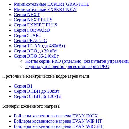
Миникотельные EXPERT GRAPHITE
Миникотельные EXPERT NEW
Серия NEXT
Серия NEXT PLUS
Серия EXPERT PLUS
Серия FORWARD
Серия START
Серия PRACTIC
Серия TITAN (до 480кВт)
Серия ЭПО до 30 кВт
Серия ЭПО 36-240кВт
Котлы серии PRO (отдельно, без пультов управлени
Пульты управления для котлов серии PRO
Проточные электрические водонагреватели
Серия В1
Серия ЭПВН до 30кВт
Серия ЭПВН 36-120кВт
Бойлеры косвенного нагрева
Бойлеры косвенного нагрева EVAN INOX
Бойлеры косвенного нагрева EVAN WIP-HT
Бойлеры косвенного нагрева EVAN WIC-HT