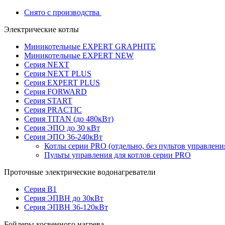
Снято с производства
Электрические котлы
Миникотельные EXPERT GRAPHITE
Миникотельные EXPERT NEW
Серия NEXT
Серия NEXT PLUS
Серия EXPERT PLUS
Серия FORWARD
Серия START
Серия PRACTIC
Серия TITAN (до 480кВт)
Серия ЭПО до 30 кВт
Серия ЭПО 36-240кВт
Котлы серии PRO (отдельно, без пультов управлени
Пульты управления для котлов серии PRO
Проточные электрические водонагреватели
Серия В1
Серия ЭПВН до 30кВт
Серия ЭПВН 36-120кВт
Бойлеры косвенного нагрева