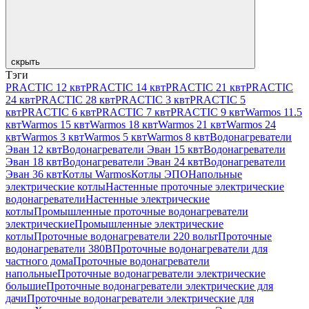
скрыть
Тэги
PRACTIC 12 квт
PRACTIC 14 квт
PRACTIC 21 квт
PRACTIC
24 квт
PRACTIC 28 квт
PRACTIC 3 квт
PRACTIC 5
квт
PRACTIC 6 квт
PRACTIC 7 квт
PRACTIC 9 квт
Warmos 11.5
квт
Warmos 15 квт
Warmos 18 квт
Warmos 21 квт
Warmos 24
квт
Warmos 3 квт
Warmos 5 квт
Warmos 8 квт
Водонагреватели
Эван 12 квт
Водонагреватели Эван 15 квт
Водонагреватели
Эван 18 квт
Водонагреватели Эван 24 квт
Водонагреватели
Эван 36 квт
Котлы Warmos
Котлы ЭПО
Напольные
электрические котлы
Настенные проточные электрические
водонагреватели
Настенные электрические
котлы
Промышленные проточные водонагреватели
электрические
Промышленные электрические
котлы
Проточные водонагреватели 220 вольт
Проточные
водонагреватели 380В
Проточные водонагреватели для
частного дома
Проточные водонагреватели
напольные
Проточные водонагреватели электрические
большие
Проточные водонагреватели электрические для
дачи
Проточные водонагреватели электрические для