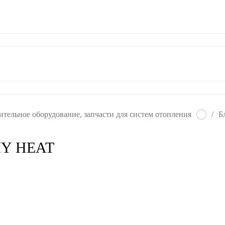
ат
Гарантия
Контакты
тельное оборудование, запчасти для систем отопления
/
Б
 MY HEAT