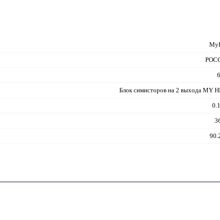
MyH
РОС
Блок симисторов на 2 выхода MY 
0.
3
90.