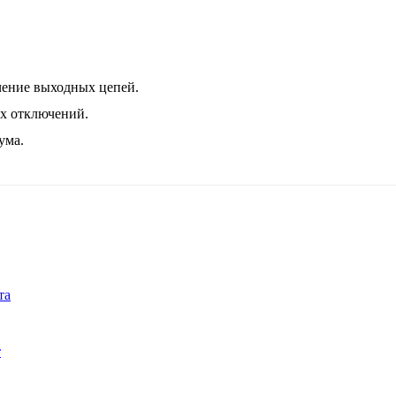
чение выходных цепей.
х отключений.
ума.
та
т