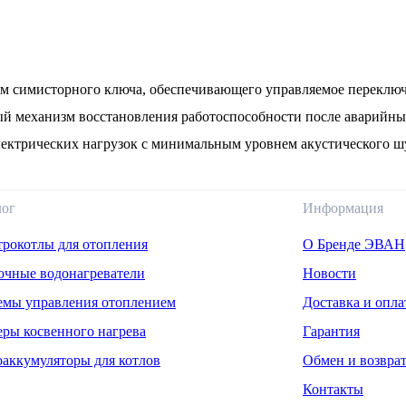
ом симисторного ключа, обеспечивающего управляемое переклю
й механизм восстановления работоспособности после аварийны
лектрических нагрузок с минимальным уровнем акустического ш
лог
Информация
трокотлы для отопления
О Бренде ЭВАН
очные водонагреватели
Новости
емы управления отоплением
Доставка и опла
еры косвенного нагрева
Гарантия
оаккумуляторы для котлов
Обмен и возвра
Контакты