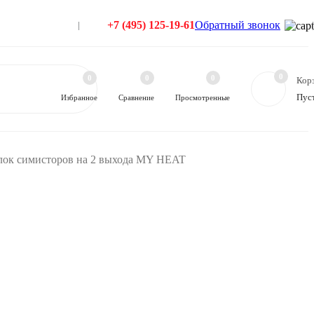
+7 (495) 125-19-61
Обратный звонок
0
0
0
0
Кор
Пус
Избранное
Сравнение
Просмотренные
лок симисторов на 2 выхода MY HEAT