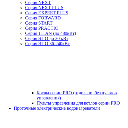
Серия NEXT
Серия NEXT PLUS
Серия EXPERT PLUS
Серия FORWARD
Серия START
Серия PRACTIC
Серия TITAN (до 480кВт)
Серия ЭПО до 30 кВт
Серия ЭПО 36-240кВт
Котлы серии PRO (отдельно, без пультов
управления)
Пульты управления для котлов серии PRO
Проточные электрические водонагреватели