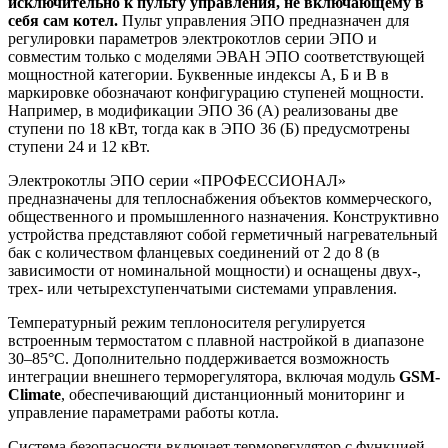
исключительно к пульту управления, не включающему в
себя сам котел.
Пульт управления ЭПО предназначен для
регулировки параметров электрокотлов серии ЭПО и
совместим только с моделями ЭВАН ЭПО соответствующей
мощностной категории. Буквенные индексы А, Б и В в
маркировке обозначают конфигурацию ступеней мощности.
Например, в модификации ЭПО 36 (А) реализованы две
ступени по 18 кВт, тогда как в ЭПО 36 (Б) предусмотрены
ступени 24 и 12 кВт.
Электрокотлы ЭПО серии «ПРОФЕССИОНАЛ»
предназначены для теплоснабжения объектов коммерческого,
общественного и промышленного назначения. Конструктивно
устройства представляют собой герметичный нагревательный
бак с количеством фланцевых соединений от 2 до 8 (в
зависимости от номинальной мощности) и оснащены двух-,
трех- или четырехступенчатыми системами управления.
Температурный режим теплоносителя регулируется
встроенным термостатом с плавной настройкой в диапазоне
30–85°C. Дополнительно поддерживается возможность
интеграции внешнего терморегулятора, включая модуль
GSM-
Climate
, обеспечивающий дистанционный мониторинг и
управление параметрами работы котла.
Система безопасности включает терморегулятор с функцией