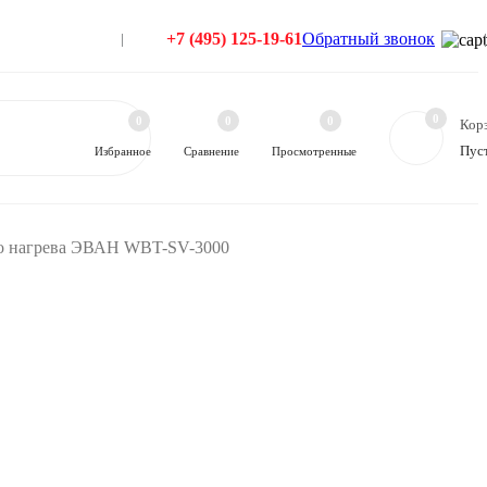
+7 (495) 125-19-61
Обратный звонок
0
0
0
0
Кор
Пус
Избранное
Сравнение
Просмотренные
го нагрева ЭВАН WBT-SV-3000