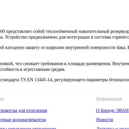
0 представляет собой теплообменный накопительный резервуар
ра. Устройство предназначено для интеграции в системы горяче
й катодную защиту от коррозии внутренней поверхности бака.
овкой, что снижает требования к площади размещения. Внутрен
стойкость к агрессивным средам.
 стандарта TS EN 13445-14, регулирующего параметры безопасн
лог
Информация
трокотлы для отопления
О Бренде ЭВАН
очные водонагреватели
Новости
емы управления отоплением
Доставка и опла