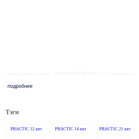
энергоэффективностью и
управлением через интернет
Мощность
9 кВт
Площадь обогрева
90 кв. м.
Количество ступеней
мощности
3 / 6 / 9
Электрические котлы ЭВАН EXPERT PLUS в Симферополе
подробнее
Тэги
PRACTIC 12 квт
PRACTIC 14 квт
PRACTIC 21 квт