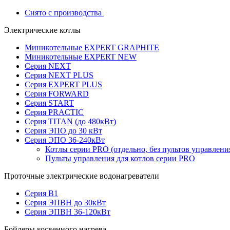
Снято с производства
Электрические котлы
Миникотельные EXPERT GRAPHITE
Миникотельные EXPERT NEW
Серия NEXT
Серия NEXT PLUS
Серия EXPERT PLUS
Серия FORWARD
Серия START
Серия PRACTIC
Серия TITAN (до 480кВт)
Серия ЭПО до 30 кВт
Серия ЭПО 36-240кВт
Котлы серии PRO (отдельно, без пультов управлени
Пульты управления для котлов серии PRO
Проточные электрические водонагреватели
Серия В1
Серия ЭПВН до 30кВт
Серия ЭПВН 36-120кВт
Бойлеры косвенного нагрева