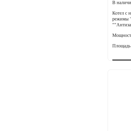
В налич
Котел с 
режимы "
""Антиза
Мощнос
Площадь