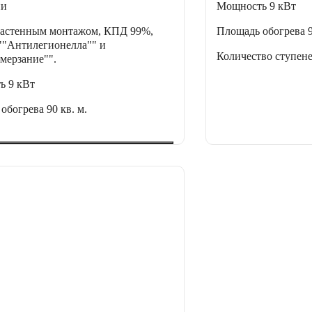
ии
Мощность
9 кВт
настенным монтажом, КПД 99%,
Площадь обогрева
"Антилегионелла"" и
Количество ступен
мерзание"".
ть
9 кВт
 обогрева
90 кв. м.