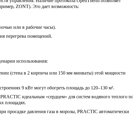
ств управления. Наличие протокола
OpenTherm
позволяет
ример, ZONT). Это дает возможность:
ночью или в рабочие часы).
ния перегрева помещений.
ценарии использования:
нии (стена в 2 кирпича или 150 мм минваты) этой мощности
строениях 9 кВт могут обогреть площадь до 120–130 м².
л PRACTIC идеальным «сердцем» для систем водяного теплого п
ых площадях.
 при просадке давления газа в морозы, PRACTIC автоматически