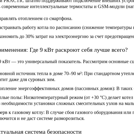
и PRACTIC штатно поддерживают подключение внешних устрой
 современные интеллектуальные термостаты и GSM-модули (нап
правлять отоплением со смартфона.
страивать работу котла по расписанию (снижение температуры 
кономить до 30% затрат на электроэнергию за счет предотвраще
именения: Где 9 кВт раскроют себя лучше всего?
 кВт — это универсальный показатель. Рассмотрим основные с
новной источник тепла в доме 70–90 м²:
При стандартном утепле
атит даже для суровых зим.
опление энергоэффективных домов (пассивных домов):
В таких 
плые полы:
Низкотемпературный режим (от +30 °C) делает коте
з необходимости установки сложных смесительных узлов на мал
зерв к газовому котлу:
В случае сбоя газового оборудования или
лючится и не даст системе разморозиться.
туальная система безопасности