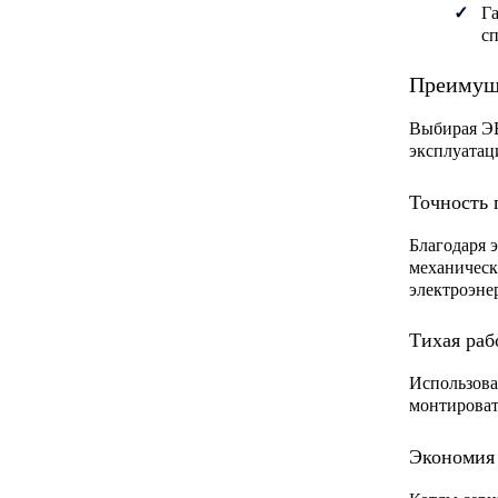
Г
с
Преимуще
Выбирая
Э
эксплуатац
Точность 
Благодаря 
механическ
электроэне
Тихая раб
Использова
монтироват
Экономия 