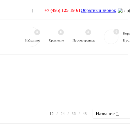
+7 (495) 125-19-61
Обратный звонок
0
0
0
0
Кор
Пус
Избранное
Сравнение
Просмотренные
Название
12
/
24
/
36
/
48