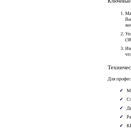
Ключевые 
Ма
Ba
же
Ун
(3
Ин
чт
Техничес
Для профес
М
С
Д
Ра
К