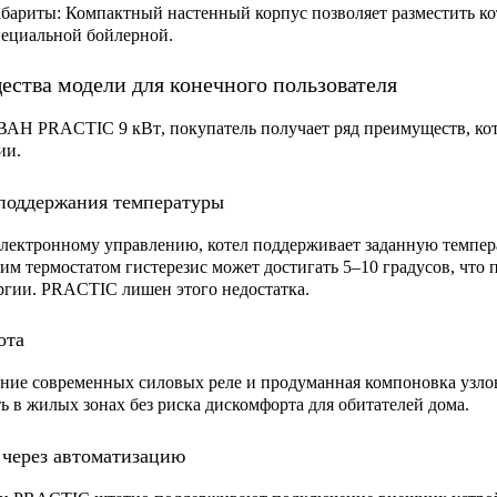
абариты:
Компактный настенный корпус позволяет разместить ко
пециальной бойлерной.
ства модели для конечного пользователя
ВАН PRACTIC 9 кВт
, покупатель получает ряд преимуществ, к
ии.
поддержания температуры
электронному управлению, котел поддерживает заданную темпера
им термостатом гистерезис может достигать 5–10 градусов, что
ргии. PRACTIC лишен этого недостатка.
ота
ние современных силовых реле и продуманная компоновка узлов
ь в жилых зонах без риска дискомфорта для обитателей дома.
через автоматизацию