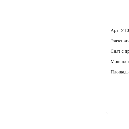
Арт: УТ0
Электри
Снят с п
Мощнос
Площадь