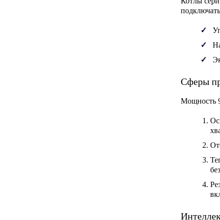
Котлы сери
подключать
У
На
Э
Сферы пр
Мощность 9
Ос
хв
От
Те
бе
Ре
вк
Интеллек