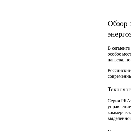
Обзор 
энерго
В сегменте
особое мес
нагрева, н
Российский
современны
Технолог
Серия PRAC
управление
коммерческ
выделенной