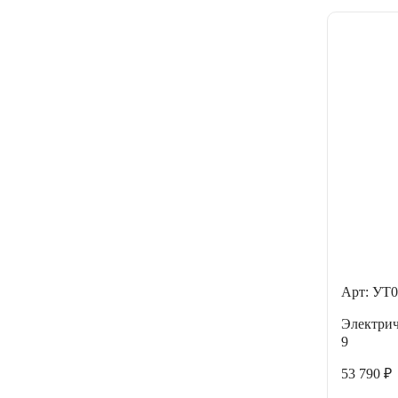
Арт: УТ0
Электри
9
53 790 ₽