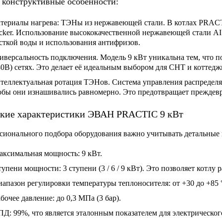
конструктивные особенности:
териалы нагрева: ТЭНы из нержавеющей стали.
В котлах PRACT
cker. Использование высококачественной нержавеющей стали AIS
сткой воды и использования антифризов.
иверсальность подключения.
Модель 9 кВт уникальна тем, что п
80В) сетях. Это делает её идеальным выбором для СНТ и коттед
теллектуальная ротация ТЭНов.
Система управления распределя
обы они изнашивались равномерно. Это предотвращает преждевр
кие характеристики ЭВАН PRACTIC 9 кВт
сионального подбора оборудования важно учитывать детальные
аксимальная мощность:
9 кВт.
тупени мощности:
3 ступени (3 / 6 / 9 кВт). Это позволяет котл
иапазон регулировки температуры теплоносителя:
от +30 до +85 
бочее давление:
до 0,3 МПа (3 бар).
ПД:
99%, что является эталонным показателем для электрическог