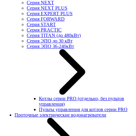
Серия NEXT
Серия NEXT PLUS
Серия EXPERT PLUS
Серия FORWARD
Серия START
Серия PRACTIC
Серия TITAN (до 480кВт)
Серия ЭПО до 30 кВт
Серия ЭПО 36-240кВт
Котлы серии PRO (отдельно, без пультов
управления)
Пульты управления для котлов серии PRO
Проточные электрические водонагреватели