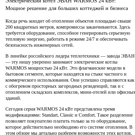
Электрический котел ЭВАН WARMOS 24 кВт:
Мощное решение для больших коттеджей и бизнеса
Когда речь заходит об отоплении объектов площадью свыше
200 квадратных метров, компромиссы заканчиваются. Здесь
требуется оборудование, способное генерировать серьезную
тепловую энергию, работать в режиме 24/7 и обеспечивать
безопасность инженерных сетей.
В линейке российского лидера теплотехники — завода ЭВАН
— эту нишу уверенно занимают электрические котлы
WARMOS мощностью 24 кВт
. Это флагманские модели в
бытовом сегменте, которые находятся на стыке частного и
коммерческого использования. Они успешно справляются как
с обогревом просторных загородных резиденций, так и с
отоплением складских комплексов, мини-отелей или офисны
зданий.
Сегодня серия WARMOS 24 кВт представлена тремя
модификациями:
Standart
,
Classic
и
Comfort
. Такое разделение
позволяет покупателю платить только за то оборудование,
которое действительно необходимо его системе отопления. В
этом обзоре мы детально разберем возможности этих котлов,