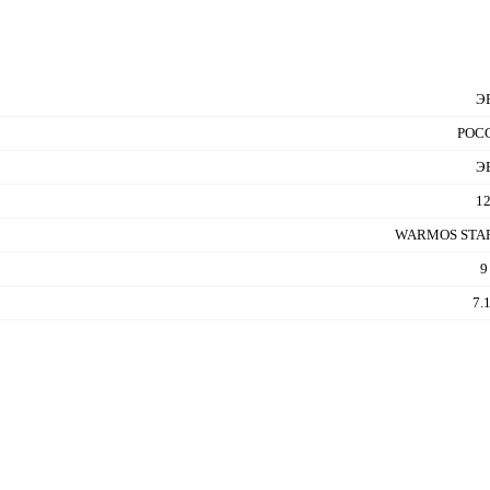
Э
РОС
Э
1
WARMOS STAR
9
7.