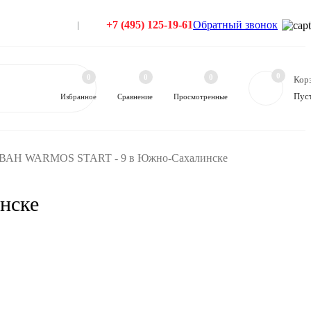
+7 (495) 125-19-61
Обратный звонок
0
0
0
0
Кор
Пус
Избранное
Сравнение
Просмотренные
 ЭВАН WARMOS START - 9 в Южно-Сахалинске
нске