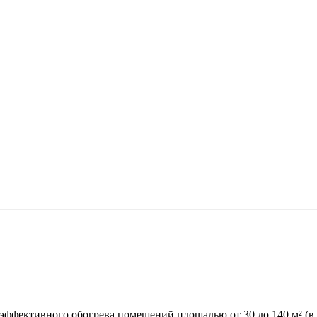
Материалы для скачивания
Часто задаваемые вопросы
 эффективного обогрева помещений площадью от 30 до 140 м² (в