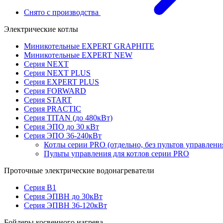
Снято с производства
Электрические котлы
Миникотельные EXPERT GRAPHITE
Миникотельные EXPERT NEW
Серия NEXT
Серия NEXT PLUS
Серия EXPERT PLUS
Серия FORWARD
Серия START
Серия PRACTIC
Серия TITAN (до 480кВт)
Серия ЭПО до 30 кВт
Серия ЭПО 36-240кВт
Котлы серии PRO (отдельно, без пультов управлени
Пульты управления для котлов серии PRO
Проточные электрические водонагреватели
Серия В1
Серия ЭПВН до 30кВт
Серия ЭПВН 36-120кВт
Бойлеры косвенного нагрева