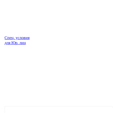
Спец. условия
для Юр. лиц
Описание
Характеристики
Отзывы
Материалы для скачиван