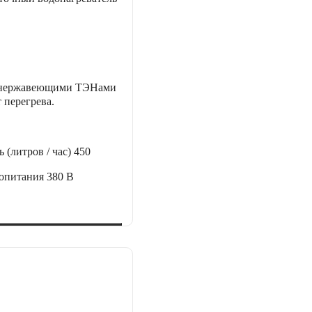
с нержавеющими ТЭНами
 перегрева.
 (литров / час)
450
ропитания
380 В