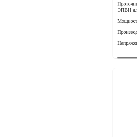
Проточны
ЭПВН для
Мощнос
Производ
Напряже