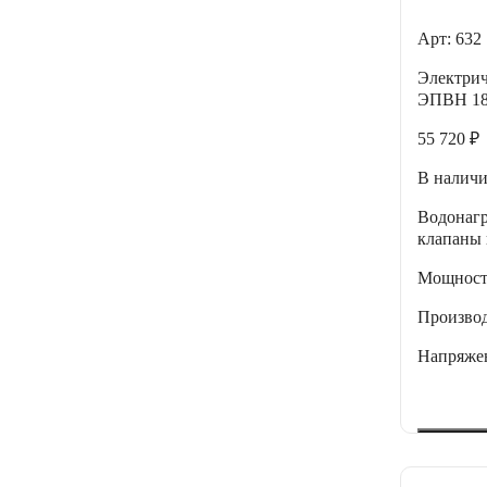
Арт: 632
Электрич
ЭПВН 18 
55 720 ₽
В налич
Водонагр
клапаны 
Мощнос
Производ
Напряже