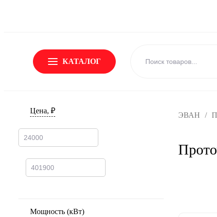
О Бренде
Новости
Доставка и оплата
Обмен и возвр
КАТАЛОГ
Цена, ₽
ЭВАН
/
П
Прото
Мощность (кВт)