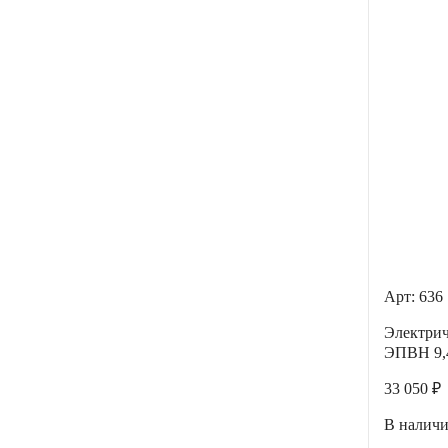
Арт: 636
Электрич
ЭПВН 9,4
33 050 ₽
В налич