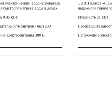
й электрический водонагреватель
ЭПВН класса «С
 быстрого нагрева воды в домах.
надежного горячег
ть
9.45 кВт
Мощность
21 кВт
ительность (литров / час)
230
Производительность
ние электропитания
380 В
Напряжение элект