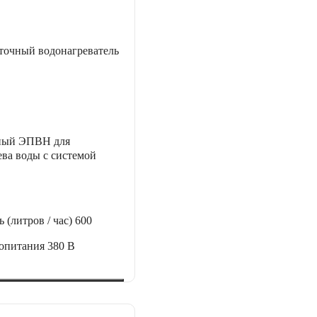
точный водонагреватель
ный ЭПВН для
ва воды с системой
 (литров / час)
600
ропитания
380 В