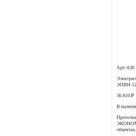
600
750
900
Арт: 630
Электрич
ЭПВН 12 
36 810 ₽
В налич
Проточ
ЭКОНОМ»
объектах