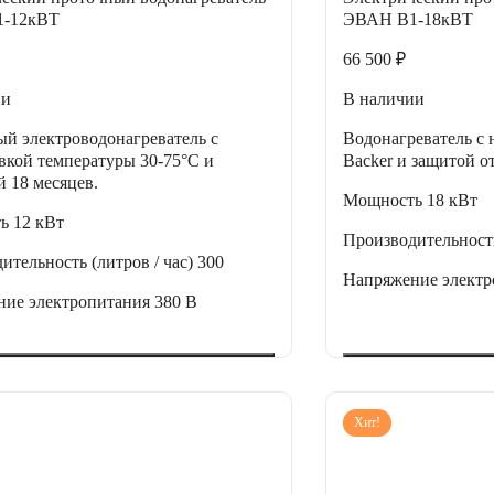
-12кВТ
ЭВАН В1-18кВТ
66 500 ₽
ии
В наличии
й электроводонагреватель с
Водонагреватель 
вкой температуры 30-75°С и
Backer и защитой от
й 18 месяцев.
Мощность
18 кВт
ть
12 кВт
Производительность
ительность (литров / час)
300
Напряжение элект
ние электропитания
380 В
Хит!