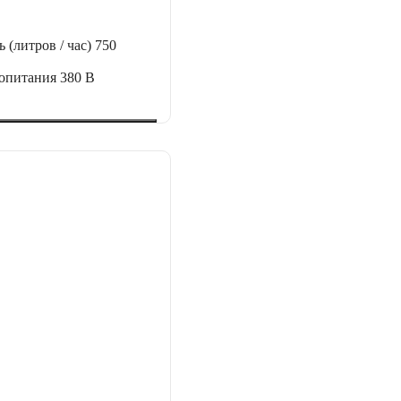
 (литров / час)
750
ропитания
380 В