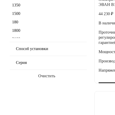
ЭВАН В1
1350
1500
44 230 ₽
180
В налич
1800
Проточны
регулиро
2100
гарантие
230
Способ установки
Мощнос
2400
Производ
Серия
2700
Напряже
300
Очистить
3000
380
450
530