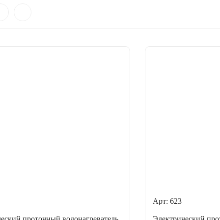
Арт: 623
еский проточный водонагреватель
Электрический про