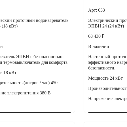
Арт: 633
еский проточный водонагреватель
Электрический про
(18 кВт)
ЭПВН 24 (24 кВт)
68 430 ₽
ии
В наличии
еватель ЭПВН с безопасностью:
Настенный проточ
и термовыключатель для комфорта.
эффективного нагре
безопасности.
ть
18 кВт
Мощность
24 кВт
ительность (литров / час)
450
Производительность
ние электропитания
380 В
Напряжение элект