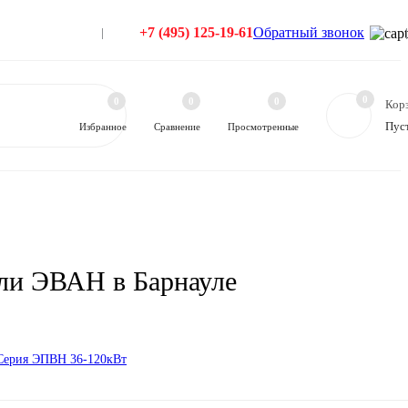
+7 (495) 125-19-61
Обратный звонок
0
0
0
0
Кор
Пус
Избранное
Сравнение
Просмотренные
ели ЭВАН в Барнауле
Серия ЭПВН 36-120кВт