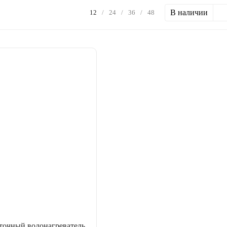
В наличии
12
/
24
/
36
/
48
точный водонагреватель