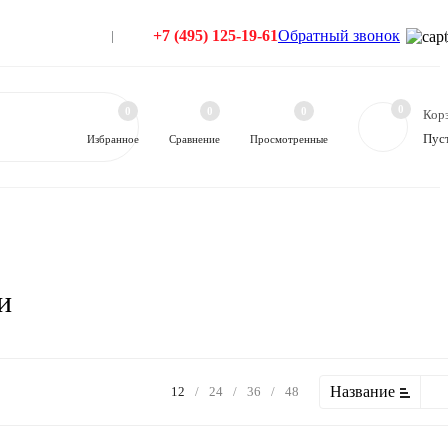
+7 (495) 125-19-61
Обратный звонок
0
0
0
0
Кор
Пус
Избранное
Сравнение
Просмотренные
и
Название
12
/
24
/
36
/
48