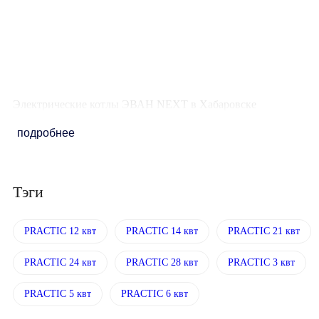
Площадь обогрева
90 кв. м.
Количество ступеней
мощности
6 / 3 / 9
Электрические котлы ЭВАН NEXT в Хабаровске
подробнее
Тэги
PRACTIC 12 квт
PRACTIC 14 квт
PRACTIC 21 квт
PRACTIC 24 квт
PRACTIC 28 квт
PRACTIC 3 квт
PRACTIC 5 квт
PRACTIC 6 квт