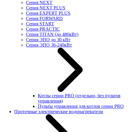
Серия NEXT
Серия NEXT PLUS
Серия EXPERT PLUS
Серия FORWARD
Серия START
Серия PRACTIC
Серия TITAN (до 480кВт)
Серия ЭПО до 30 кВт
Серия ЭПО 36-240кВт
Котлы серии PRO (отдельно, без пультов
управления)
Пульты управления для котлов серии PRO
Проточные электрические водонагреватели