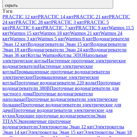
скрыть
Тэги
PRACTIC 12 квт
PRACTIC 14 квт
PRACTIC 21 квт
PRACTIC
24 квт
PRACTIC 28 квт
PRACTIC 3 квт
PRACTIC 5
квт
PRACTIC 6 квт
PRACTIC 7 квт
PRACTIC 9 квт
Warmos 11.5
квт
Warmos 15 квт
Warmos 18 квт
Warmos 21 квт
Warmos 24
квт
Warmos 3 квт
Warmos 5 квт
Warmos 8 квт
Водонагреватели
Эван 12 квт
Водонагреватели Эван 15 квт
Водонагреватели
Эван 18 квт
Водонагреватели Эван 24 квт
Водонагреватели
Эван 36 квт
Котлы Warmos
Котлы ЭПО
Напольные
электрические котлы
Настенные проточные электрические
водонагреватели
Настенные электрические
котлы
Промышленные проточные водонагреватели
электрические
Промышленные электрические
котлы
Проточные водонагреватели 220 вольт
Проточные
водонагреватели 380В
Проточные водонагреватели для
частного дома
Проточные водонагреватели
напольные
Проточные водонагреватели электрические
большие
Проточные водонагреватели электрические для
дачи
Проточные водонагреватели электрические для
кухни
Хорошие проточные водонагреватели
Эван
TITAN
Экономичные проточные
водонагреватели
Электрокотлы Эван 12 квт
Электрокотлы
Эван 14 квт
Электрокотлы Эван 15 квт
Электрокотлы Эван 18