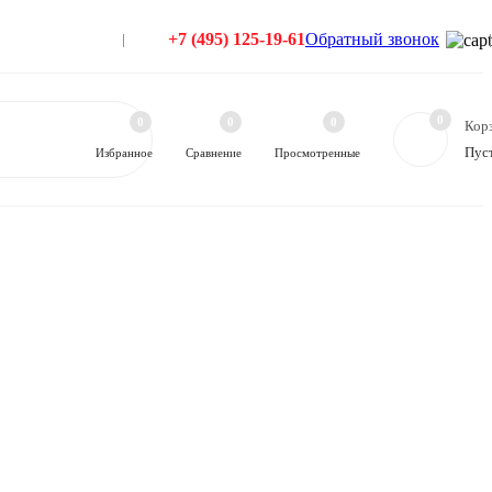
+7 (495) 125-19-61
Обратный звонок
0
0
0
0
Кор
Пус
Избранное
Сравнение
Просмотренные