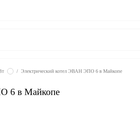
ат
Гарантия
Контакты
Вт
/
Электрический котел ЭВАН ЭПО 6 в Майкопе
О 6 в Майкопе