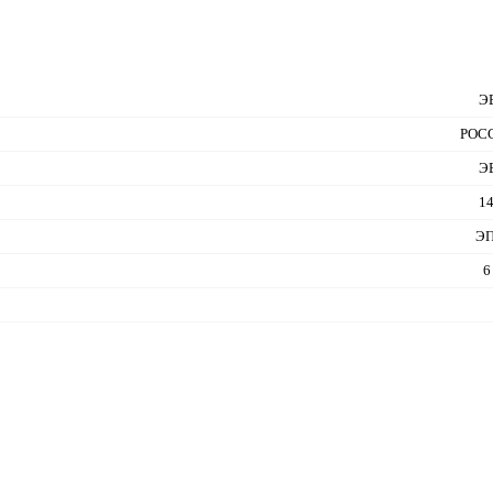
Э
РОС
Э
1
ЭП
6