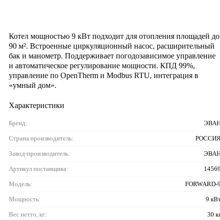
Котел мощностью 9 кВт подходит для отопления площадей до
90 м². Встроенные циркуляционный насос, расширительный
бак и манометр. Поддерживает погодозависимое управление
и автоматическое регулирование мощности. КПД 99%,
управление по OpenTherm и Modbus RTU, интеграция в
«умный дом».
Характеристики
Бренд:
ЭВА
Страна производитель:
РОССИ
Завод-производитель:
ЭВА
Артикул поставщика:
1456
Модель:
FORWARD-
Мощность:
9 кВ
Вес нетто, кг:
30 к