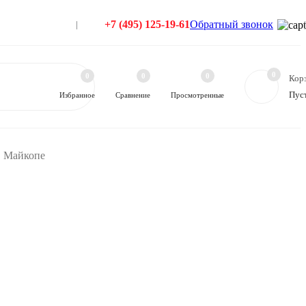
+7 (495) 125-19-61
Обратный звонок
0
0
0
0
Кор
Пус
Избранное
Сравнение
Просмотренные
в Майкопе