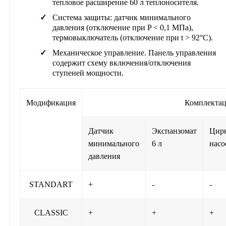
тепловое расширение 60 л теплоносителя.
Система защиты: датчик минимального
давления (отключение при P < 0,1 МПа),
термовыключатель (отключение при t > 92°C).
Механическое управление. Панель управления
содержит схему включения/отключения
ступеней мощности.
Модификация
Комплектац
Датчик
Экспанзомат
Цир
минимального
6 л
насо
давления
STANDART
+
-
-
CLASSIC
+
+
+