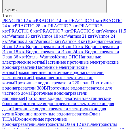
скрыть
Тэги
PRACTIC 12 квт
PRACTIC 14 квт
PRACTIC 21 квт
PRACTIC
24 квт
PRACTIC 28 квт
PRACTIC 3 квт
PRACTIC 5
квт
PRACTIC 6 квт
PRACTIC 7 квт
PRACTIC 9 квт
Warmos 11.5
квт
Warmos 15 квт
Warmos 18 квт
Warmos 21 квт
Warmos 24
квт
Warmos 3 квт
Warmos 5 квт
Warmos 8 квт
Водонагреватели
Эван 12 квт
Водонагреватели Эван 15 квт
Водонагреватели
Эван 18 квт
Водонагреватели Эван 24 квт
Водонагреватели
Эван 36 квт
Котлы Warmos
Котлы ЭПО
Напольные
электрические котлы
Настенные проточные электрические
водонагреватели
Настенные электрические
котлы
Промышленные проточные водонагреватели
электрические
Промышленные электрические
котлы
Проточные водонагреватели 220 вольт
Проточные
водонагреватели 380В
Проточные водонагреватели для
частного дома
Проточные водонагреватели
напольные
Проточные водонагреватели электрические
большие
Проточные водонагреватели электрические для
дачи
Проточные водонагреватели электрические для
кухни
Хорошие проточные водонагреватели
Эван
TITAN
Экономичные проточные
водонагреватели
Электрокотлы Эван 12 квт
Электрокотлы