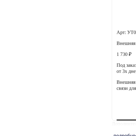
Арт: УТ0
Внешняя
1 730 ₽
Под зака
от 3х дн
Внешняя 
связи дл
Дополнител
подробн