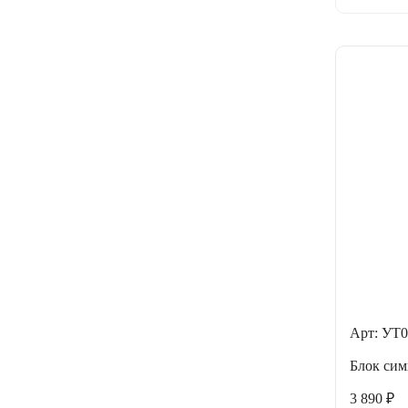
Арт: УТ0
Блок сим
3 890 ₽