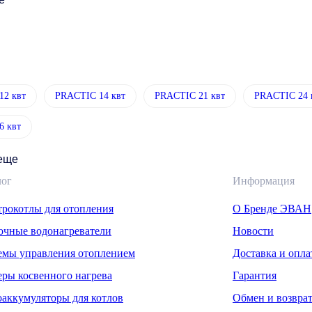
12 квт
PRACTIC 14 квт
PRACTIC 21 квт
PRACTIC 24 
6 квт
 еще
лог
Информация
трокотлы для отопления
О Бренде ЭВАН
очные водонагреватели
Новости
емы управления отоплением
Доставка и опла
еры косвенного нагрева
Гарантия
оаккумуляторы для котлов
Обмен и возвра