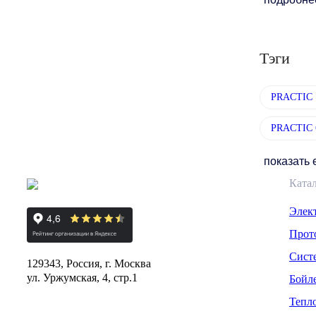
Тэги
PRACTIC 
PRACTIC 
показать
Ката
Элек
Прот
Сист
129343, Россия, г. Москва
ул. Уржумская, 4, стр.1
Бойл
Тепл