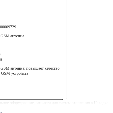
00009729
 GSM антенна
з
ей
GSM антенна: повышает качество
я GSM-устройств.
ьное оборудование, запчасти для систем отопления в Находке
ее