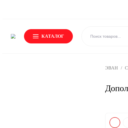
О Бренде
Новости
Доставка и оплата
Обмен и возвр
КАТАЛОГ
ЭВАН
/
С
Допол