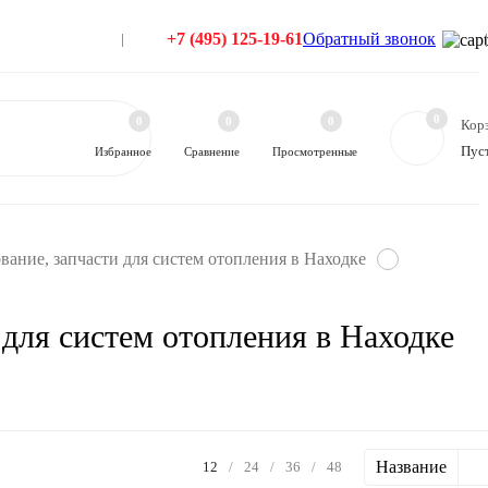
+7 (495) 125-19-61
Обратный звонок
0
0
0
0
Кор
Пус
Избранное
Сравнение
Просмотренные
ание, запчасти для систем отопления в Находке
 для систем отопления в Находке
Название
12
/
24
/
36
/
48