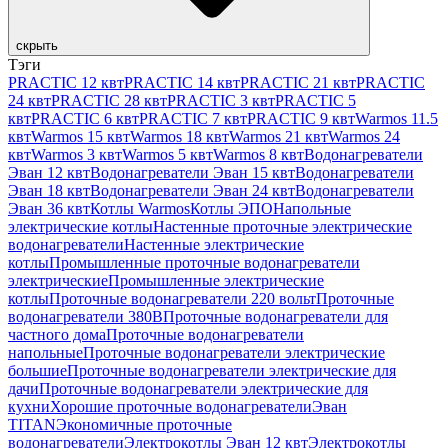
скрыть
Тэги
PRACTIC 12 квт
PRACTIC 14 квт
PRACTIC 21 квт
PRACTIC
24 квт
PRACTIC 28 квт
PRACTIC 3 квт
PRACTIC 5
квт
PRACTIC 6 квт
PRACTIC 7 квт
PRACTIC 9 квт
Warmos 11.5
квт
Warmos 15 квт
Warmos 18 квт
Warmos 21 квт
Warmos 24
квт
Warmos 3 квт
Warmos 5 квт
Warmos 8 квт
Водонагреватели
Эван 12 квт
Водонагреватели Эван 15 квт
Водонагреватели
Эван 18 квт
Водонагреватели Эван 24 квт
Водонагреватели
Эван 36 квт
Котлы Warmos
Котлы ЭПО
Напольные
электрические котлы
Настенные проточные электрические
водонагреватели
Настенные электрические
котлы
Промышленные проточные водонагреватели
электрические
Промышленные электрические
котлы
Проточные водонагреватели 220 вольт
Проточные
водонагреватели 380В
Проточные водонагреватели для
частного дома
Проточные водонагреватели
напольные
Проточные водонагреватели электрические
большие
Проточные водонагреватели электрические для
дачи
Проточные водонагреватели электрические для
кухни
Хорошие проточные водонагреватели
Эван
TITAN
Экономичные проточные
водонагреватели
Электрокотлы Эван 12 квт
Электрокотлы