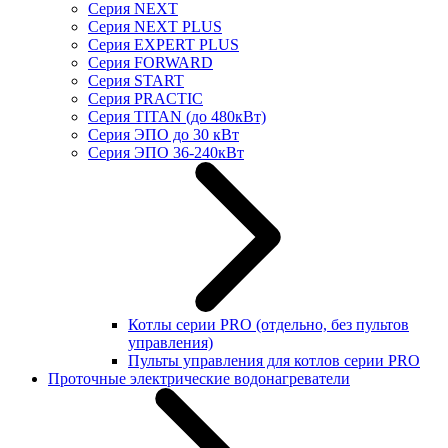
Серия NEXT
Серия NEXT PLUS
Серия EXPERT PLUS
Серия FORWARD
Серия START
Серия PRACTIC
Серия TITAN (до 480кВт)
Серия ЭПО до 30 кВт
Серия ЭПО 36-240кВт
Котлы серии PRO (отдельно, без пультов
управления)
Пульты управления для котлов серии PRO
Проточные электрические водонагреватели