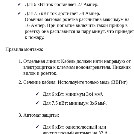
Для 6 кВт ток составляет
27 Ампер
.
Для 7.5 кВт ток достигает
34 Ампер
.
Обычная бытовая розетка рассчитана максимум на
16 Ампер. При попытке включить такой прибор в
розетку она расплавится за пару минут, что приведет
к пожару.
Правила монтажа:
Отдельная линия:
Кабель должен идти напрямую от
электрощитка к клеммам водонагревателя. Никаких
вилок и розеток.
Сечение кабеля:
Используйте только медь (ВВГнг).
Для 6 кВт: минимум
3х4 мм²
.
Для 7.5 кВт: минимум
3х6 мм²
.
Автомат защиты:
Для 6 кВт: однополюсный или
двухполюсный автомат на
32 А
.