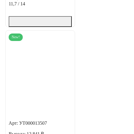
11,7 / 14
New!
Арт: УТ000013507
Выгода:
12 841 ₽