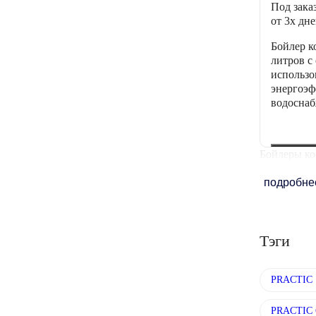
Под зака
от 3х дн
Бойлер к
литров с
использо
энергоэф
водоснаб
Бойлеры ко
подробн
Тэги
PRACTIC 
PRACTIC 