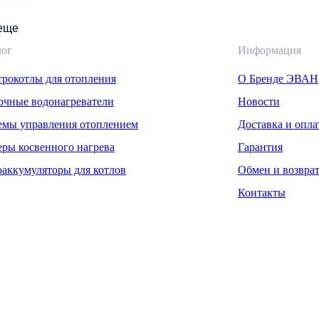
 еще
лог
Информация
трокотлы для отопления
О Бренде ЭВАН
очные водонагреватели
Новости
емы управления отоплением
Доставка и опла
еры косвенного нагрева
Гарантия
оаккумуляторы для котлов
Обмен и возвра
Контакты