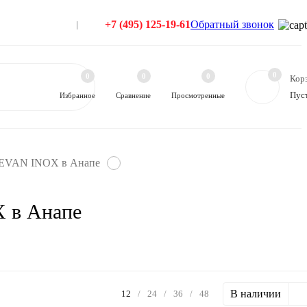
+7 (495) 125-19-61
Обратный звонок
0
0
0
0
Кор
Пус
Избранное
Сравнение
Просмотренные
а EVAN INOX в Анапе
X в Анапе
В наличии
12
/
24
/
36
/
48