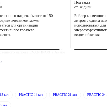
з
Под заказ
ей
от 3х дней
освенного нагрева ёмкостью 150
Бойлер косвенного 
 одним змеевиком может
литров с одним зм
ваться для организации
использоваться для
фективного горячего
энергоэффективног
жения.
водоснабжения.
свенного нагрева EVAN INOX в Анапе
ее
12 квт
PRACTIC 14 квт
PRACTIC 21 квт
PRACTIC 24 
6 квт