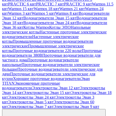
квт
PRACTIC 6 квт
PRACTIC 7 квт
PRACTIC 9 квт
Warmos 11.5
квт
Warmos 15 квт
Warmos 18 квт
Warmos 21 квт
Warmos 24
квт
Warmos 3 квт
Warmos 5 квт
Warmos 8 квт
Водонагреватели
Эван 12 квт
Водонагреватели Эван 15 квт
Водонагреватели
Эван 18 квт
Водонагреватели Эван 24 квт
Водонагреватели
Эван 36 квт
Котлы Warmos
Котлы ЭПО
Напольные
электрические котлы
Настенные проточные электрические
водонагреватели
Настенные электрические
котлы
Промышленные проточные водонагреватели
электрические
Промышленные электрические
котлы
Проточные водонагреватели 220 вольт
Проточные
водонагреватели 380В
Проточные водонагреватели для
частного дома
Проточные водонагреватели
напольные
Проточные водонагреватели электрические
большие
Проточные водонагреватели электрические для
дачи
Проточные водонагреватели электрические для
кухни
Хорошие проточные водонагреватели
Эван
TITAN
Экономичные проточные
водонагреватели
Электрокотлы Эван 12 квт
Электрокотлы
Эван 14 квт
Электрокотлы Эван 15 квт
Электрокотлы Эван 18
квт
Электрокотлы Эван 24 квт
Электрокотлы Эван 3
квт
Электрокотлы Эван 5 квт
Электрокотлы Эван 60
квт
Электрокотлы Эван 7 квт
Электрокотлы Эван 9 квт