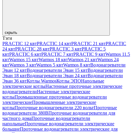
скрыть
Тэги
PRACTIC 12 квт
PRACTIC 14 квт
PRACTIC 21 квт
PRACTIC
24 квт
PRACTIC 28 квт
PRACTIC 3 квт
PRACTIC 5
квт
PRACTIC 6 квт
PRACTIC 7 квт
PRACTIC 9 квт
Warmos 11.5
квт
Warmos 15 квт
Warmos 18 квт
Warmos 21 квт
Warmos 24
квт
Warmos 3 квт
Warmos 5 квт
Warmos 8 квт
Водонагреватели
Эван 12 квт
Водонагреватели Эван 15 квт
Водонагреватели
Эван 18 квт
Водонагреватели Эван 24 квт
Водонагреватели
Эван 36 квт
Котлы Warmos
Котлы ЭПО
Напольные
электрические котлы
Настенные проточные электрические
водонагреватели
Настенные электрические
котлы
Промышленные проточные водонагреватели
электрические
Промышленные электрические
котлы
Проточные водонагреватели 220 вольт
Проточные
водонагреватели 380В
Проточные водонагреватели для
частного дома
Проточные водонагреватели
напольные
Проточные водонагреватели электрические
большие
Проточные водонагреватели электрические для