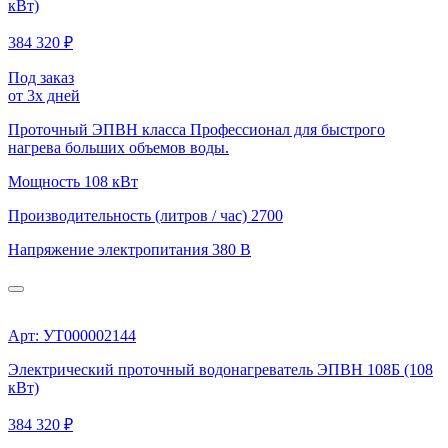
кВт)
384 320 ₽
Под заказ
от 3х дней
Проточный ЭПВН класса Профессионал для быстрого
нагрева больших объемов воды.
Мощность
108 кВт
Производительность (литров / час)
2700
Напряжение электропитания
380 В
Арт: УТ000002144
Электрический проточный водонагреватель ЭПВН 108Б (108
кВт)
384 320 ₽